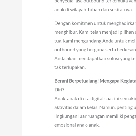
penyedia jasa outbound terkemuka yan
anak di wilayah Tuban dan sekitarnya.
Dengan komitmen untuk menghadirkan 
menghibur. Kami telah menjadi pilihan
tua, kami mengundang Anda untuk mela
outbound yang berguna serta berkesa
Anda akan mendapatkan solusi yang tep
tak terlupakan.
Berani Berpetualang! Mengapa Kegiat
Diri?
Anak-anak di era digital saat ini semak
aktivitas dalam kelas. Namun, penting 
lingkungan luar ruangan memiliki peng
emosional anak-anak.