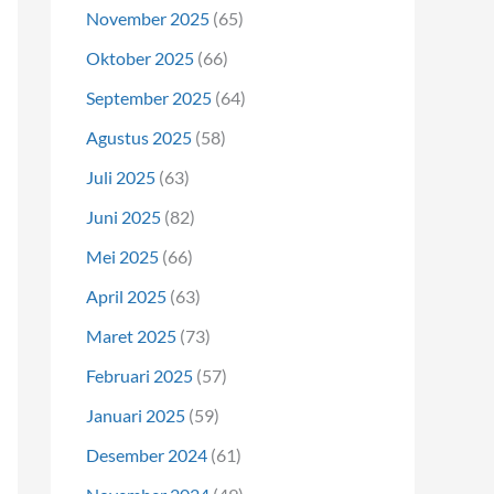
November 2025
(65)
Oktober 2025
(66)
September 2025
(64)
Agustus 2025
(58)
Juli 2025
(63)
Juni 2025
(82)
Mei 2025
(66)
April 2025
(63)
Maret 2025
(73)
Februari 2025
(57)
Januari 2025
(59)
Desember 2024
(61)