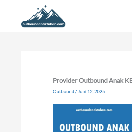
Lewati
ke
konten
Provider Outbound Anak KB
Outbound
/
Juni 12, 2025