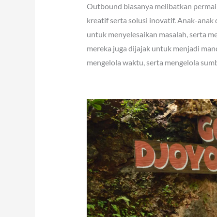
Outbound biasanya melibatkan permai
kreatif serta solusi inovatif. Anak-an
untuk menyelesaikan masalah, serta meng
mereka juga dijajak untuk menjadi man
mengelola waktu, serta mengelola sumb