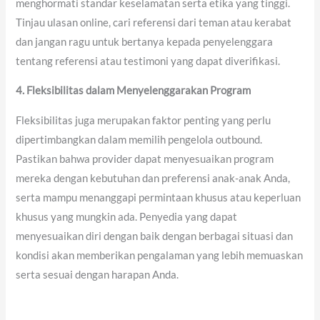
menghormati standar keselamatan serta etika yang tinggi.
Tinjau ulasan online, cari referensi dari teman atau kerabat
dan jangan ragu untuk bertanya kepada penyelenggara
tentang referensi atau testimoni yang dapat diverifikasi.
4. Fleksibilitas dalam Menyelenggarakan Program
Fleksibilitas juga merupakan faktor penting yang perlu
dipertimbangkan dalam memilih pengelola outbound.
Pastikan bahwa provider dapat menyesuaikan program
mereka dengan kebutuhan dan preferensi anak-anak Anda,
serta mampu menanggapi permintaan khusus atau keperluan
khusus yang mungkin ada. Penyedia yang dapat
menyesuaikan diri dengan baik dengan berbagai situasi dan
kondisi akan memberikan pengalaman yang lebih memuaskan
serta sesuai dengan harapan Anda.