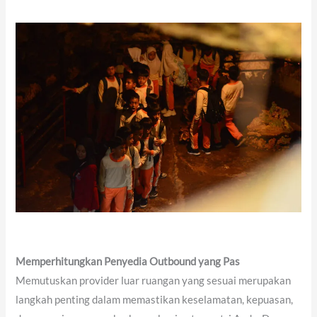
Memperhitungkan Penyedia Outbound yang Pas
Memutuskan provider luar ruangan yang sesuai merupakan
langkah penting dalam memastikan keselamatan, kepuasan,