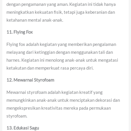
dengan pengamanan yang aman. Kegiatan ini tidak hanya
meningkatkan kekuatan fisik, tetapi juga keberanian dan
ketahanan mental anak-anak.
11. Flying Fox
Flying fox adalah kegiatan yang memberikan pengalaman
melayang dari ketinggian dengan menggunakan tali dan
harnes. Kegiatan ini menolong anak-anak untuk mengatasi
ketakutan dan memperkuat rasa percaya diri.
12. Mewarnai Styrofoam
Mewarnai styrofoam adalah kegiatan kreatif yang
memungkinkan anak-anak untuk menciptakan dekorasi dan
mengekspresikan kreativitas mereka pada permukaan
styrofoam.
13. Edukasi Sagu