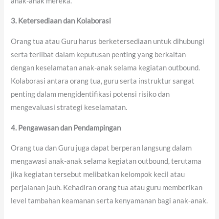
anak-anak mereka.
3. Ketersediaan dan Kolaborasi
Orang tua atau Guru harus berketersediaan untuk dihubungi
serta terlibat dalam keputusan penting yang berkaitan
dengan keselamatan anak-anak selama kegiatan outbound.
Kolaborasi antara orang tua, guru serta instruktur sangat
penting dalam mengidentifikasi potensi risiko dan
mengevaluasi strategi keselamatan.
4. Pengawasan dan Pendampingan
Orang tua dan Guru juga dapat berperan langsung dalam
mengawasi anak-anak selama kegiatan outbound, terutama
jika kegiatan tersebut melibatkan kelompok kecil atau
perjalanan jauh. Kehadiran orang tua atau guru memberikan
level tambahan keamanan serta kenyamanan bagi anak-anak.