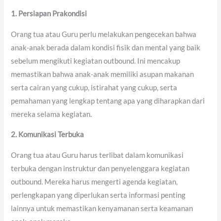
1. Persiapan Prakondisi
Orang tua atau Guru perlu melakukan pengecekan bahwa
anak-anak berada dalam kondisi fisik dan mental yang baik
sebelum mengikuti kegiatan outbound. Ini mencakup
memastikan bahwa anak-anak memiliki asupan makanan
serta cairan yang cukup, istirahat yang cukup, serta
pemahaman yang lengkap tentang apa yang diharapkan dari
mereka selama kegiatan.
2. Komunikasi Terbuka
Orang tua atau Guru harus terlibat dalam komunikasi
terbuka dengan instruktur dan penyelenggara kegiatan
outbound. Mereka harus mengerti agenda kegiatan,
perlengkapan yang diperlukan serta informasi penting
lainnya untuk memastikan kenyamanan serta keamanan