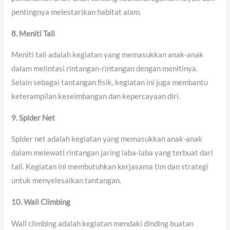
pentingnya melestarikan habitat alam.
8. Meniti Tali
Meniti tali adalah kegiatan yang memasukkan anak-anak
dalam melintasi rintangan-rintangan dengan menitinya.
Selain sebagai tantangan fisik, kegiatan ini juga membantu
keterampilan keseimbangan dan kepercayaan diri.
9. Spider Net
Spider net adalah kegiatan yang memasukkan anak-anak
dalam melewati rintangan jaring laba-laba yang terbuat dari
tali. Kegiatan ini membutuhkan kerjasama tim dan strategi
untuk menyelesaikan tantangan.
10. Wall Climbing
Wall climbing adalah kegiatan mendaki dinding buatan