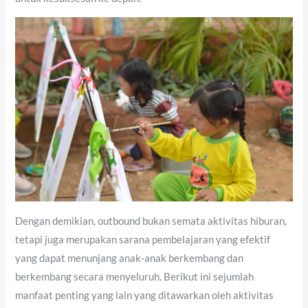
Dengan demikian, outbound bukan semata aktivitas hiburan,
tetapi juga merupakan sarana pembelajaran yang efektif
yang dapat menunjang anak-anak berkembang dan
berkembang secara menyeluruh. Berikut ini sejumlah
manfaat penting yang lain yang ditawarkan oleh aktivitas