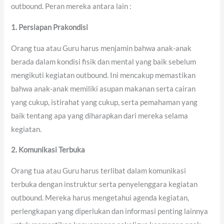
outbound. Peran mereka antara lain :
1. Persiapan Prakondisi
Orang tua atau Guru harus menjamin bahwa anak-anak
berada dalam kondisi fisik dan mental yang baik sebelum
mengikuti kegiatan outbound. Ini mencakup memastikan
bahwa anak-anak memiliki asupan makanan serta cairan
yang cukup, istirahat yang cukup, serta pemahaman yang
baik tentang apa yang diharapkan dari mereka selama
kegiatan.
2. Komunikasi Terbuka
Orang tua atau Guru harus terlibat dalam komunikasi
terbuka dengan instruktur serta penyelenggara kegiatan
outbound. Mereka harus mengetahui agenda kegiatan,
perlengkapan yang diperlukan dan informasi penting lainnya