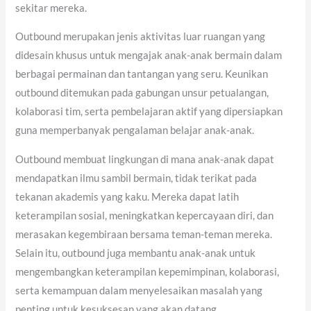
sekitar mereka.
Outbound merupakan jenis aktivitas luar ruangan yang
didesain khusus untuk mengajak anak-anak bermain dalam
berbagai permainan dan tantangan yang seru. Keunikan
outbound ditemukan pada gabungan unsur petualangan,
kolaborasi tim, serta pembelajaran aktif yang dipersiapkan
guna memperbanyak pengalaman belajar anak-anak.
Outbound membuat lingkungan di mana anak-anak dapat
mendapatkan ilmu sambil bermain, tidak terikat pada
tekanan akademis yang kaku. Mereka dapat latih
keterampilan sosial, meningkatkan kepercayaan diri, dan
merasakan kegembiraan bersama teman-teman mereka.
Selain itu, outbound juga membantu anak-anak untuk
mengembangkan keterampilan kepemimpinan, kolaborasi,
serta kemampuan dalam menyelesaikan masalah yang
penting untuk kesuksesan yang akan datang.