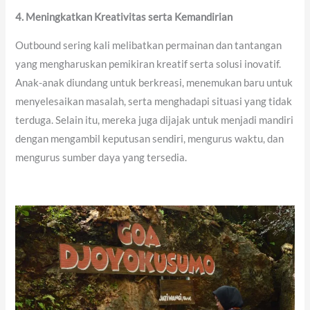
4. Meningkatkan Kreativitas serta Kemandirian
Outbound sering kali melibatkan permainan dan tantangan
yang mengharuskan pemikiran kreatif serta solusi inovatif.
Anak-anak diundang untuk berkreasi, menemukan baru untuk
menyelesaikan masalah, serta menghadapi situasi yang tidak
terduga. Selain itu, mereka juga dijajak untuk menjadi mandiri
dengan mengambil keputusan sendiri, mengurus waktu, dan
mengurus sumber daya yang tersedia.