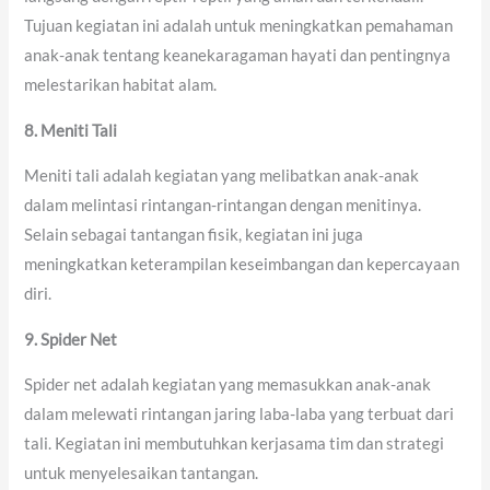
Tujuan kegiatan ini adalah untuk meningkatkan pemahaman
anak-anak tentang keanekaragaman hayati dan pentingnya
melestarikan habitat alam.
8. Meniti Tali
Meniti tali adalah kegiatan yang melibatkan anak-anak
dalam melintasi rintangan-rintangan dengan menitinya.
Selain sebagai tantangan fisik, kegiatan ini juga
meningkatkan keterampilan keseimbangan dan kepercayaan
diri.
9. Spider Net
Spider net adalah kegiatan yang memasukkan anak-anak
dalam melewati rintangan jaring laba-laba yang terbuat dari
tali. Kegiatan ini membutuhkan kerjasama tim dan strategi
untuk menyelesaikan tantangan.