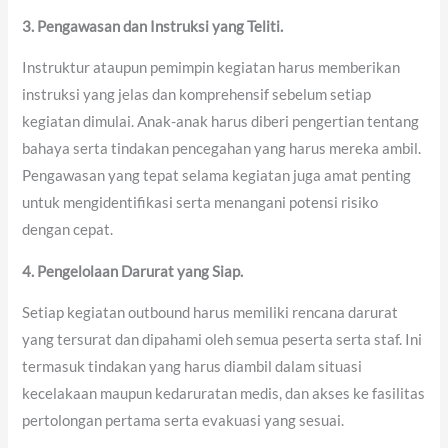
3. Pengawasan dan Instruksi yang Teliti.
Instruktur ataupun pemimpin kegiatan harus memberikan
instruksi yang jelas dan komprehensif sebelum setiap
kegiatan dimulai. Anak-anak harus diberi pengertian tentang
bahaya serta tindakan pencegahan yang harus mereka ambil.
Pengawasan yang tepat selama kegiatan juga amat penting
untuk mengidentifikasi serta menangani potensi risiko
dengan cepat.
4. Pengelolaan Darurat yang Siap.
Setiap kegiatan outbound harus memiliki rencana darurat
yang tersurat dan dipahami oleh semua peserta serta staf. Ini
termasuk tindakan yang harus diambil dalam situasi
kecelakaan maupun kedaruratan medis, dan akses ke fasilitas
pertolongan pertama serta evakuasi yang sesuai.