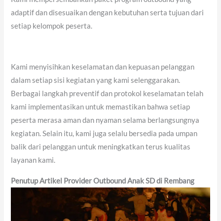
adaptif dan disesuaikan dengan kebutuhan serta tujuan dari
setiap kelompok peserta.
Kami menyisihkan keselamatan dan kepuasan pelanggan
dalam setiap sisi kegiatan yang kami selenggarakan.
Berbagai langkah preventif dan protokol keselamatan telah
kami implementasikan untuk memastikan bahwa setiap
peserta merasa aman dan nyaman selama berlangsungnya
kegiatan. Selain itu, kami juga selalu bersedia pada umpan
balik dari pelanggan untuk meningkatkan terus kualitas
layanan kami.
Penutup Artikel Provider Outbound Anak SD di Rembang