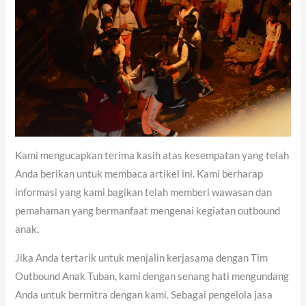
Kami mengucapkan terima kasih atas kesempatan yang telah
Anda berikan untuk membaca artikel ini. Kami berharap
informasi yang kami bagikan telah memberi wawasan dan
pemahaman yang bermanfaat mengenai kegiatan outbound
anak.
Jika Anda tertarik untuk menjalin kerjasama dengan Tim
Outbound Anak Tuban, kami dengan senang hati mengundang
Anda untuk bermitra dengan kami. Sebagai pengelola jasa