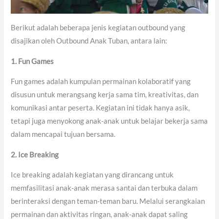
Berikut adalah beberapa jenis kegiatan outbound yang
disajikan oleh Outbound Anak Tuban, antara lain:
1. Fun Games
Fun games adalah kumpulan permainan kolaboratif yang
disusun untuk merangsang kerja sama tim, kreativitas, dan
komunikasi antar peserta. Kegiatan ini tidak hanya asik,
tetapi juga menyokong anak-anak untuk belajar bekerja sama
dalam mencapai tujuan bersama.
2. Ice Breaking
Ice breaking adalah kegiatan yang dirancang untuk
memfasilitasi anak-anak merasa santai dan terbuka dalam
berinteraksi dengan teman-teman baru. Melalui serangkaian
permainan dan aktivitas ringan, anak-anak dapat saling