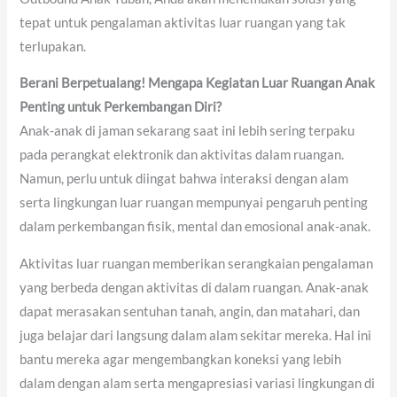
tepat untuk pengalaman aktivitas luar ruangan yang tak
terlupakan.
Berani Berpetualang! Mengapa Kegiatan Luar Ruangan Anak
Penting untuk Perkembangan Diri?
Anak-anak di jaman sekarang saat ini lebih sering terpaku
pada perangkat elektronik dan aktivitas dalam ruangan.
Namun, perlu untuk diingat bahwa interaksi dengan alam
serta lingkungan luar ruangan mempunyai pengaruh penting
dalam perkembangan fisik, mental dan emosional anak-anak.
Aktivitas luar ruangan memberikan serangkaian pengalaman
yang berbeda dengan aktivitas di dalam ruangan. Anak-anak
dapat merasakan sentuhan tanah, angin, dan matahari, dan
juga belajar dari langsung dalam alam sekitar mereka. Hal ini
bantu mereka agar mengembangkan koneksi yang lebih
dalam dengan alam serta mengapresiasi variasi lingkungan di