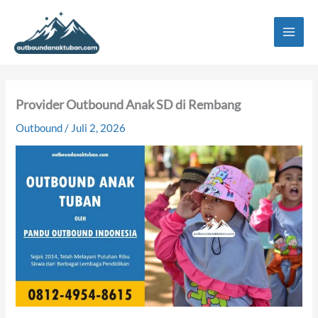
Lewati
ke
konten
Provider Outbound Anak SD di Rembang
Outbound
/
Juli 2, 2026