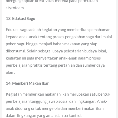
mengungkapkan kreativitas mereka pada permukaan
styrofoam.
13. Edukasi Sagu
Edukasi sagu adalah kegiatan yang memberikan pemahaman
kepada anak-anak tentang proses pengolahan sagu dari mulai
pohon sagu hingga menjadi bahan makanan yang siap
dikonsumsi. Selain sebagai upaya pelestarian budaya lokal,
kegiatan ini juga menyertakan anak-anak dalam proses
pembelajaran praktis tentang pertanian dan sumber daya
alam.
14. Memberi Makan Ikan
Kegiatan memberikan makanan ikan merupakan satu bentuk
pembelajaran tanggung jawab sosial dan lingkungan. Anak-
anak didorong untuk mengelola dan memberi makan ikan
dalam lingkungan yang aman dan terkontrol.