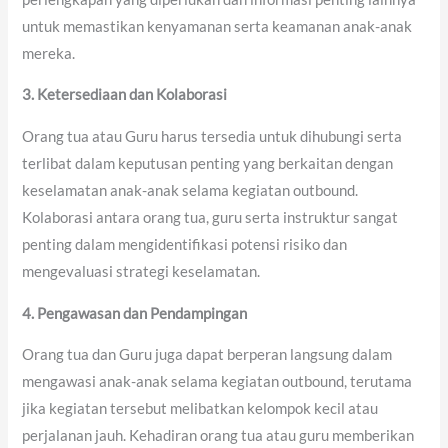
untuk memastikan kenyamanan serta keamanan anak-anak
mereka.
3. Ketersediaan dan Kolaborasi
Orang tua atau Guru harus tersedia untuk dihubungi serta
terlibat dalam keputusan penting yang berkaitan dengan
keselamatan anak-anak selama kegiatan outbound.
Kolaborasi antara orang tua, guru serta instruktur sangat
penting dalam mengidentifikasi potensi risiko dan
mengevaluasi strategi keselamatan.
4. Pengawasan dan Pendampingan
Orang tua dan Guru juga dapat berperan langsung dalam
mengawasi anak-anak selama kegiatan outbound, terutama
jika kegiatan tersebut melibatkan kelompok kecil atau
perjalanan jauh. Kehadiran orang tua atau guru memberikan