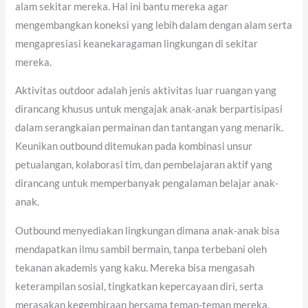
alam sekitar mereka. Hal ini bantu mereka agar
mengembangkan koneksi yang lebih dalam dengan alam serta
mengapresiasi keanekaragaman lingkungan di sekitar
mereka.
Aktivitas outdoor adalah jenis aktivitas luar ruangan yang
dirancang khusus untuk mengajak anak-anak berpartisipasi
dalam serangkaian permainan dan tantangan yang menarik.
Keunikan outbound ditemukan pada kombinasi unsur
petualangan, kolaborasi tim, dan pembelajaran aktif yang
dirancang untuk memperbanyak pengalaman belajar anak-
anak.
Outbound menyediakan lingkungan dimana anak-anak bisa
mendapatkan ilmu sambil bermain, tanpa terbebani oleh
tekanan akademis yang kaku. Mereka bisa mengasah
keterampilan sosial, tingkatkan kepercayaan diri, serta
merasakan kegembiraan bersama teman-teman mereka.