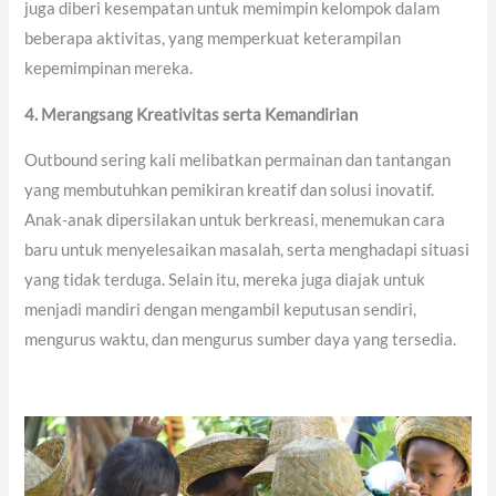
juga diberi kesempatan untuk memimpin kelompok dalam
beberapa aktivitas, yang memperkuat keterampilan
kepemimpinan mereka.
4. Merangsang Kreativitas serta Kemandirian
Outbound sering kali melibatkan permainan dan tantangan
yang membutuhkan pemikiran kreatif dan solusi inovatif.
Anak-anak dipersilakan untuk berkreasi, menemukan cara
baru untuk menyelesaikan masalah, serta menghadapi situasi
yang tidak terduga. Selain itu, mereka juga diajak untuk
menjadi mandiri dengan mengambil keputusan sendiri,
mengurus waktu, dan mengurus sumber daya yang tersedia.