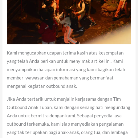
Kami mengucapkan ucapan terima kasih atas kesempatan
yang telah Anda berikan untuk menyimak artikel ini. Kami
menyampaikan harapan informasi yang kami bagikan telah
memberi wawasan dan pemahaman yang bermanfaat
mengenai kegiatan outbound anak.
Jika Anda tertarik untuk menjalin kerjasama dengan Tim
Outbound Anak Tuban, kami dengan senang hati mengundang
Anda untuk bermitra dengan kami. Sebagai penyedia jasa
outbound terkemuka, kami siap menyediakan pengalaman
yang tak terlupakan bagi anak-anak, orang tua, dan lembaga