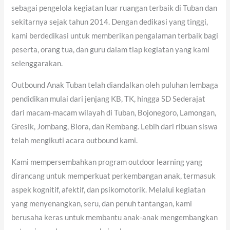
sebagai pengelola kegiatan luar ruangan terbaik di Tuban dan
sekitarnya sejak tahun 2014. Dengan dedikasi yang tinggi,
kami berdedikasi untuk memberikan pengalaman terbaik bagi
peserta, orang tua, dan guru dalam tiap kegiatan yang kami
selenggarakan.
Outbound Anak Tuban telah diandalkan oleh puluhan lembaga
pendidikan mulai dari jenjang KB, TK, hingga SD Sederajat
dari macam-macam wilayah di Tuban, Bojonegoro, Lamongan,
Gresik, Jombang, Blora, dan Rembang. Lebih dari ribuan siswa
telah mengikuti acara outbound kami.
Kami mempersembahkan program outdoor learning yang
dirancang untuk memperkuat perkembangan anak, termasuk
aspek kognitif, afektif, dan psikomotorik. Melalui kegiatan
yang menyenangkan, seru, dan penuh tantangan, kami
berusaha keras untuk membantu anak-anak mengembangkan