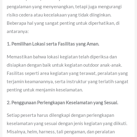
pengalaman yang menyenangkan, tetapi juga mengurangi
risiko cedera atau kecelakaan yang tidak diinginkan.
Beberapa hal yang sangat penting untuk diperhatikan, di
antaranya:
1. Pemilihan Lokasi serta Fasilitas yang Aman.
Memastikan bahwa lokasi kegiatan telah diperiksa dan
disiapkan dengan baik untuk kegiatan outdoor anak-anak.
Fasilitas seperti area kegiatan yang terawat, peralatan yang
terjamin keamanannya, serta instruktur yang terlatih sangat
penting untuk menjamin keselamatan.
2. Penggunaan Perlengkapan Keselamatan yang Sesuai.
Setiap peserta harus dilengkapi dengan perlengkapan
keselamatan yang sesuai dengan jenis kegiatan yang diikuti.
Misalnya, helm, harness, tali pengaman, dan peralatan