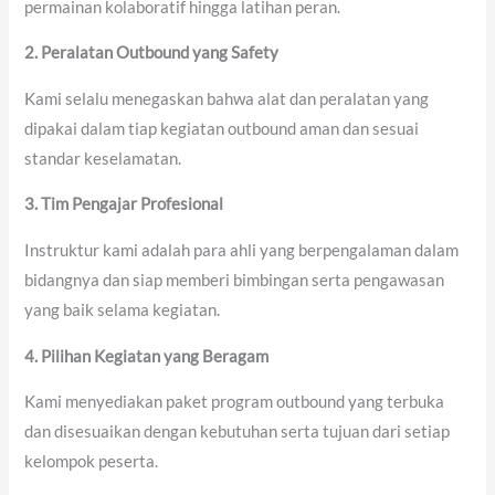
permainan kolaboratif hingga latihan peran.
2. Peralatan Outbound yang Safety
Kami selalu menegaskan bahwa alat dan peralatan yang
dipakai dalam tiap kegiatan outbound aman dan sesuai
standar keselamatan.
3. Tim Pengajar Profesional
Instruktur kami adalah para ahli yang berpengalaman dalam
bidangnya dan siap memberi bimbingan serta pengawasan
yang baik selama kegiatan.
4. Pilihan Kegiatan yang Beragam
Kami menyediakan paket program outbound yang terbuka
dan disesuaikan dengan kebutuhan serta tujuan dari setiap
kelompok peserta.