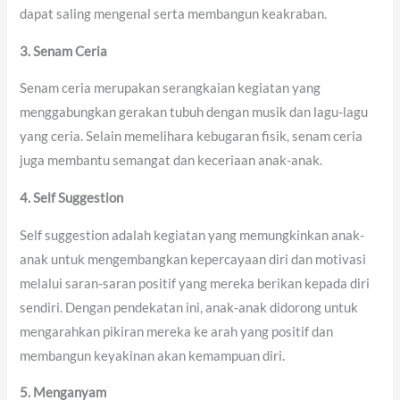
dapat saling mengenal serta membangun keakraban.
3. Senam Ceria
Senam ceria merupakan serangkaian kegiatan yang
menggabungkan gerakan tubuh dengan musik dan lagu-lagu
yang ceria. Selain memelihara kebugaran fisik, senam ceria
juga membantu semangat dan keceriaan anak-anak.
4. Self Suggestion
Self suggestion adalah kegiatan yang memungkinkan anak-
anak untuk mengembangkan kepercayaan diri dan motivasi
melalui saran-saran positif yang mereka berikan kepada diri
sendiri. Dengan pendekatan ini, anak-anak didorong untuk
mengarahkan pikiran mereka ke arah yang positif dan
membangun keyakinan akan kemampuan diri.
5. Menganyam