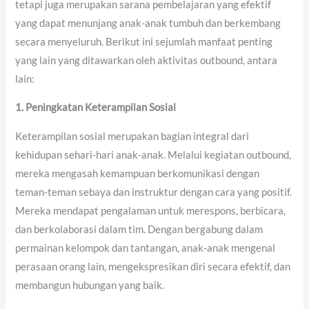
tetapi juga merupakan sarana pembelajaran yang efektif
yang dapat menunjang anak-anak tumbuh dan berkembang
secara menyeluruh. Berikut ini sejumlah manfaat penting
yang lain yang ditawarkan oleh aktivitas outbound, antara
lain:
1. Peningkatan Keterampilan Sosial
Keterampilan sosial merupakan bagian integral dari
kehidupan sehari-hari anak-anak. Melalui kegiatan outbound,
mereka mengasah kemampuan berkomunikasi dengan
teman-teman sebaya dan instruktur dengan cara yang positif.
Mereka mendapat pengalaman untuk merespons, berbicara,
dan berkolaborasi dalam tim. Dengan bergabung dalam
permainan kelompok dan tantangan, anak-anak mengenal
perasaan orang lain, mengekspresikan diri secara efektif, dan
membangun hubungan yang baik.