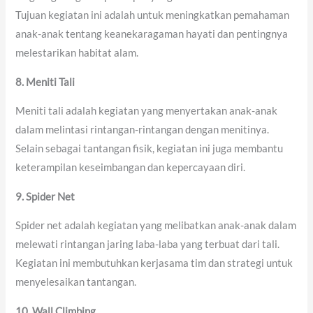
Tujuan kegiatan ini adalah untuk meningkatkan pemahaman
anak-anak tentang keanekaragaman hayati dan pentingnya
melestarikan habitat alam.
8. Meniti Tali
Meniti tali adalah kegiatan yang menyertakan anak-anak
dalam melintasi rintangan-rintangan dengan menitinya.
Selain sebagai tantangan fisik, kegiatan ini juga membantu
keterampilan keseimbangan dan kepercayaan diri.
9. Spider Net
Spider net adalah kegiatan yang melibatkan anak-anak dalam
melewati rintangan jaring laba-laba yang terbuat dari tali.
Kegiatan ini membutuhkan kerjasama tim dan strategi untuk
menyelesaikan tantangan.
10. Wall Climbing