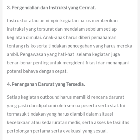
3. Pengendalian dan Instruksi yang Cermat.
Instruktur atau pemimpin kegiatan harus memberikan
instruksi yang tersurat dan mendalam sebelum setiap
kegiatan dimulai. Anak-anak harus diberi pemahaman
tentang risiko serta tindakan pencegahan yang harus mereka
ambil. Pengawasan yang hati-hati selama kegiatan juga
benar-benar penting untuk mengidentifikasi dan menangani
potensi bahaya dengan cepat.
4. Penanganan Darurat yang Tersedia.
Setiap kegiatan outbound harus memiliki rencana darurat
yang pasti dan dipahami oleh semua peserta serta staf. Ini
termasuk tindakan yang harus diambil dalam situasi
kecelakaan atau kedaruratan medis, serta akses ke fasilitas
pertolongan pertama serta evakuasi yang sesuai.