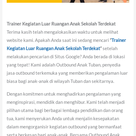
Trainer Kegiatan Luar Ruangan Anak Sekolah Terdekat
Terima kasih telah mengalokasikan waktu untuk melihat
website kami. Apakah Anda saat ini sedang mencari
“
Trainer
Kegiatan Luar Ruangan Anak Sekolah Terdekat
“
setelah
melakukan pencarian di Situs Google? Anda berada di lokasi
yang tepat! Kami adalah Outbound Anak Tuban, penyedia
jasa outbound terkemuka yang memberikan pengalaman luar
biasa bagi anak-anak di wilayah Tuban dan sekitarnya.
Dengan komitmen untuk menghadirkan pengalaman yang
menginspirasi, mendidik dan menghibur. Kami telah menjadi
pilihan utama bagi berbagai lembaga pendidikan dan orang
tua, kami menyerukan Anda untuk menjalin kesepakatan
dalam mengorganisir kegiatan outbound yang bermanfaat
serta berkesan bagi anak-anak. Bersama Outbound Anak