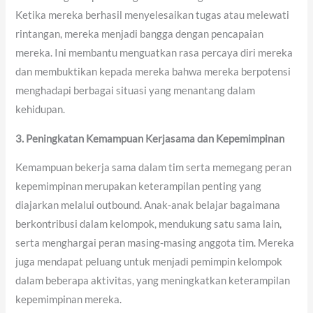
Ketika mereka berhasil menyelesaikan tugas atau melewati
rintangan, mereka menjadi bangga dengan pencapaian
mereka. Ini membantu menguatkan rasa percaya diri mereka
dan membuktikan kepada mereka bahwa mereka berpotensi
menghadapi berbagai situasi yang menantang dalam
kehidupan.
3. Peningkatan Kemampuan Kerjasama dan Kepemimpinan
Kemampuan bekerja sama dalam tim serta memegang peran
kepemimpinan merupakan keterampilan penting yang
diajarkan melalui outbound. Anak-anak belajar bagaimana
berkontribusi dalam kelompok, mendukung satu sama lain,
serta menghargai peran masing-masing anggota tim. Mereka
juga mendapat peluang untuk menjadi pemimpin kelompok
dalam beberapa aktivitas, yang meningkatkan keterampilan
kepemimpinan mereka.