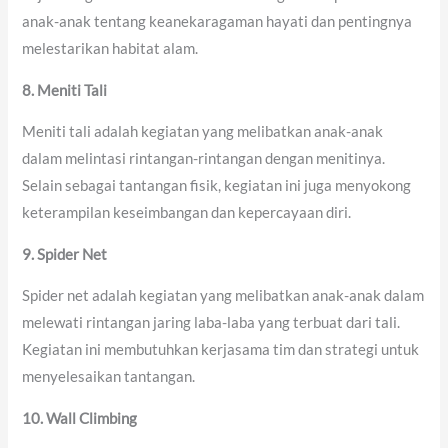
anak-anak tentang keanekaragaman hayati dan pentingnya
melestarikan habitat alam.
8. Meniti Tali
Meniti tali adalah kegiatan yang melibatkan anak-anak
dalam melintasi rintangan-rintangan dengan menitinya.
Selain sebagai tantangan fisik, kegiatan ini juga menyokong
keterampilan keseimbangan dan kepercayaan diri.
9. Spider Net
Spider net adalah kegiatan yang melibatkan anak-anak dalam
melewati rintangan jaring laba-laba yang terbuat dari tali.
Kegiatan ini membutuhkan kerjasama tim dan strategi untuk
menyelesaikan tantangan.
10. Wall Climbing