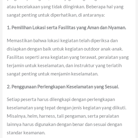
atau kecelakaan yang tidak diinginkan. Beberapa hal yang
sangat penting untuk diperhatikan, di antaranya:
1. Pemilihan Lokasi serta Fasilitas yang Aman dan Nyaman.
Memastikan bahwa lokasi kegiatan telah diperiksa dan
disiapkan dengan baik untuk kegiatan outdoor anak-anak.
Fasilitas seperti area kegiatan yang terawat, peralatan yang
terjamin untuk keselamatan, dan instruktur yang terlatih
sangat penting untuk menjamin keselamatan.
2. Penggunaan Perlengkapan Keselamatan yang Sesuai.
Setiap peserta harus dilengkapi dengan perlengkapan
keselamatan yang tepat dengan jenis kegiatan yang diikuti.
Misalnya, helm, harness, tali pengaman, serta peralatan
lainnya harus digunakan dengan benar dan sesuai dengan
standar keamanan.