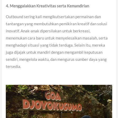
4. Menggalakkan Kreativitas serta Kemandirian
Outbound sering kali mengikutsertakan permainan dan
tantangan yang membutuhkan pemikiran kreatif dan solusi
inovatif. Anak-anak dipersilakan untuk berkreasi,
menemukan cara baru untuk menyelesaikan masalah, serta
menghadapi situasi yang tidak terduga. Selain itu, mereka
juga dijajak untuk mandiri dengan mengambil keputusan
sendiri, mengelola waktu, dan mengurus sumber daya yang
tersedia.