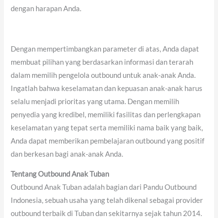
dengan harapan Anda.
Dengan mempertimbangkan parameter di atas, Anda dapat
membuat pilihan yang berdasarkan informasi dan terarah
dalam memilih pengelola outbound untuk anak-anak Anda.
Ingatlah bahwa keselamatan dan kepuasan anak-anak harus
selalu menjadi prioritas yang utama. Dengan memilih
penyedia yang kredibel, memiliki fasilitas dan perlengkapan
keselamatan yang tepat serta memiliki nama baik yang baik,
Anda dapat memberikan pembelajaran outbound yang positif
dan berkesan bagi anak-anak Anda.
Tentang Outbound Anak Tuban
Outbound Anak Tuban adalah bagian dari Pandu Outbound
Indonesia, sebuah usaha yang telah dikenal sebagai provider
outbound terbaik di Tuban dan sekitarnya sejak tahun 2014.