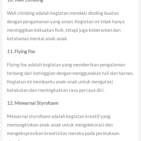
Wall climbing adalah kegiatan mendaki dinding buatan
dengan pengamanan yang aman. Kegiatan ini tidak hanya
meninggikan kekuatan fisik, tetapi juga keberanian dan
ketahanan mental anak-anak.
11. Flying Fox
Flying fox adalah kegiatan yang memberikan pengalaman
terbang dari ketinggian dengan menggunakan tali dan harnes.
Kegiatan ini membantu anak-anak untuk mengatasi
ketakutan dan rneningkatkan rasa percaya diri.
12. Mewarnai Styrofoam
Mewarnai styrofoam adalah kegiatan kreatif yang
memungkinkan anak-anak untuk mengdekorasi dan
mengekspresikan kreativitas mereka pada permukaan