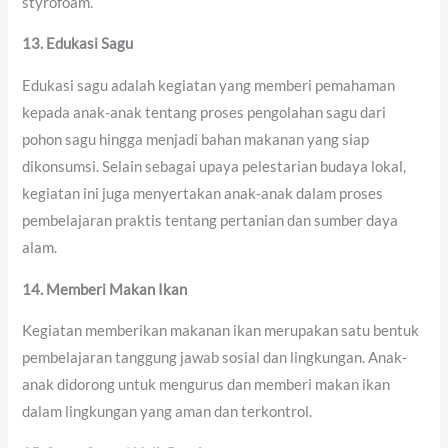
styrofoam.
13. Edukasi Sagu
Edukasi sagu adalah kegiatan yang memberi pemahaman
kepada anak-anak tentang proses pengolahan sagu dari
pohon sagu hingga menjadi bahan makanan yang siap
dikonsumsi. Selain sebagai upaya pelestarian budaya lokal,
kegiatan ini juga menyertakan anak-anak dalam proses
pembelajaran praktis tentang pertanian dan sumber daya
alam.
14. Memberi Makan Ikan
Kegiatan memberikan makanan ikan merupakan satu bentuk
pembelajaran tanggung jawab sosial dan lingkungan. Anak-
anak didorong untuk mengurus dan memberi makan ikan
dalam lingkungan yang aman dan terkontrol.