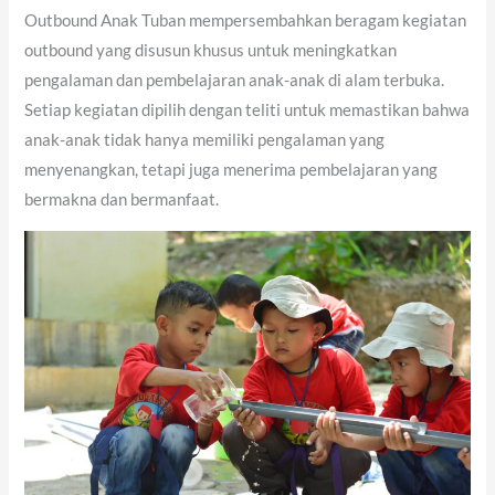
Outbound Anak Tuban mempersembahkan beragam kegiatan
outbound yang disusun khusus untuk meningkatkan
pengalaman dan pembelajaran anak-anak di alam terbuka.
Setiap kegiatan dipilih dengan teliti untuk memastikan bahwa
anak-anak tidak hanya memiliki pengalaman yang
menyenangkan, tetapi juga menerima pembelajaran yang
bermakna dan bermanfaat.