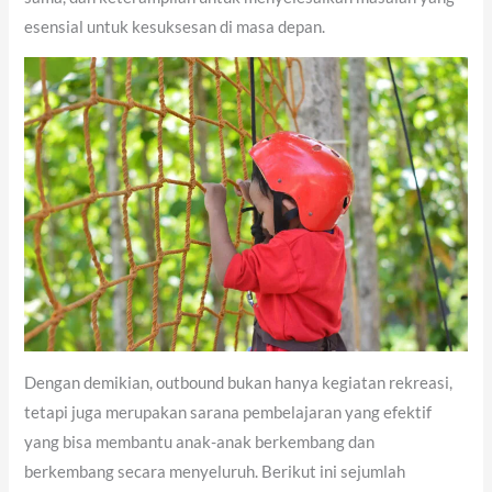
esensial untuk kesuksesan di masa depan.
Dengan demikian, outbound bukan hanya kegiatan rekreasi,
tetapi juga merupakan sarana pembelajaran yang efektif
yang bisa membantu anak-anak berkembang dan
berkembang secara menyeluruh. Berikut ini sejumlah