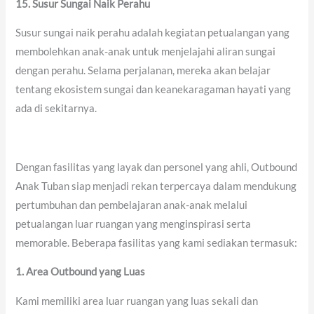
15. Susur Sungai Naik Perahu
Susur sungai naik perahu adalah kegiatan petualangan yang
membolehkan anak-anak untuk menjelajahi aliran sungai
dengan perahu. Selama perjalanan, mereka akan belajar
tentang ekosistem sungai dan keanekaragaman hayati yang
ada di sekitarnya.
Dengan fasilitas yang layak dan personel yang ahli, Outbound
Anak Tuban siap menjadi rekan terpercaya dalam mendukung
pertumbuhan dan pembelajaran anak-anak melalui
petualangan luar ruangan yang menginspirasi serta
memorable. Beberapa fasilitas yang kami sediakan termasuk:
1. Area Outbound yang Luas
Kami memiliki area luar ruangan yang luas sekali dan