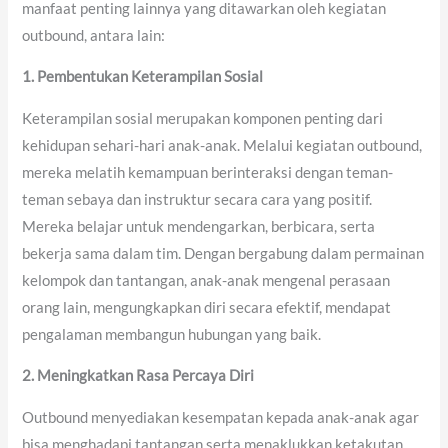
manfaat penting lainnya yang ditawarkan oleh kegiatan
outbound, antara lain:
1. Pembentukan Keterampilan Sosial
Keterampilan sosial merupakan komponen penting dari
kehidupan sehari-hari anak-anak. Melalui kegiatan outbound,
mereka melatih kemampuan berinteraksi dengan teman-
teman sebaya dan instruktur secara cara yang positif.
Mereka belajar untuk mendengarkan, berbicara, serta
bekerja sama dalam tim. Dengan bergabung dalam permainan
kelompok dan tantangan, anak-anak mengenal perasaan
orang lain, mengungkapkan diri secara efektif, mendapat
pengalaman membangun hubungan yang baik.
2. Meningkatkan Rasa Percaya Diri
Outbound menyediakan kesempatan kepada anak-anak agar
bisa menghadapi tantangan serta menaklukkan ketakutan.