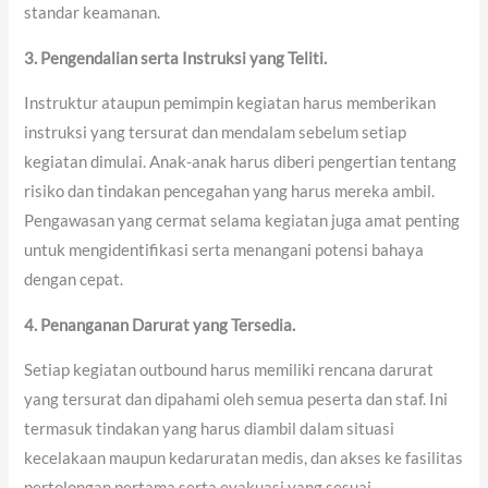
standar keamanan.
3. Pengendalian serta Instruksi yang Teliti.
Instruktur ataupun pemimpin kegiatan harus memberikan
instruksi yang tersurat dan mendalam sebelum setiap
kegiatan dimulai. Anak-anak harus diberi pengertian tentang
risiko dan tindakan pencegahan yang harus mereka ambil.
Pengawasan yang cermat selama kegiatan juga amat penting
untuk mengidentifikasi serta menangani potensi bahaya
dengan cepat.
4. Penanganan Darurat yang Tersedia.
Setiap kegiatan outbound harus memiliki rencana darurat
yang tersurat dan dipahami oleh semua peserta dan staf. Ini
termasuk tindakan yang harus diambil dalam situasi
kecelakaan maupun kedaruratan medis, dan akses ke fasilitas
pertolongan pertama serta evakuasi yang sesuai.