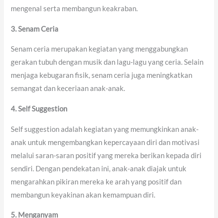
mengenal serta membangun keakraban.
3. Senam Ceria
Senam ceria merupakan kegiatan yang menggabungkan
gerakan tubuh dengan musik dan lagu-lagu yang ceria. Selain
menjaga kebugaran fisik, senam ceria juga meningkatkan
semangat dan keceriaan anak-anak.
4. Self Suggestion
Self suggestion adalah kegiatan yang memungkinkan anak-
anak untuk mengembangkan kepercayaan diri dan motivasi
melalui saran-saran positif yang mereka berikan kepada diri
sendiri. Dengan pendekatan ini, anak-anak diajak untuk
mengarahkan pikiran mereka ke arah yang positif dan
membangun keyakinan akan kemampuan diri.
5. Menganyam