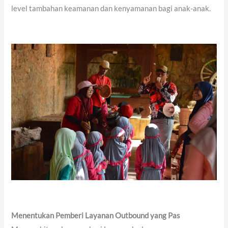
level tambahan keamanan dan kenyamanan bagi anak-anak.
Menentukan Pemberi Layanan Outbound yang Pas