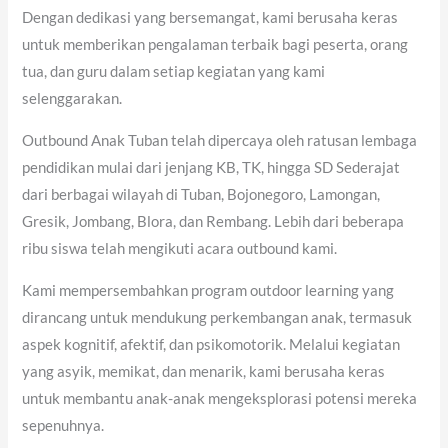
Dengan dedikasi yang bersemangat, kami berusaha keras
untuk memberikan pengalaman terbaik bagi peserta, orang
tua, dan guru dalam setiap kegiatan yang kami
selenggarakan.
Outbound Anak Tuban telah dipercaya oleh ratusan lembaga
pendidikan mulai dari jenjang KB, TK, hingga SD Sederajat
dari berbagai wilayah di Tuban, Bojonegoro, Lamongan,
Gresik, Jombang, Blora, dan Rembang. Lebih dari beberapa
ribu siswa telah mengikuti acara outbound kami.
Kami mempersembahkan program outdoor learning yang
dirancang untuk mendukung perkembangan anak, termasuk
aspek kognitif, afektif, dan psikomotorik. Melalui kegiatan
yang asyik, memikat, dan menarik, kami berusaha keras
untuk membantu anak-anak mengeksplorasi potensi mereka
sepenuhnya.