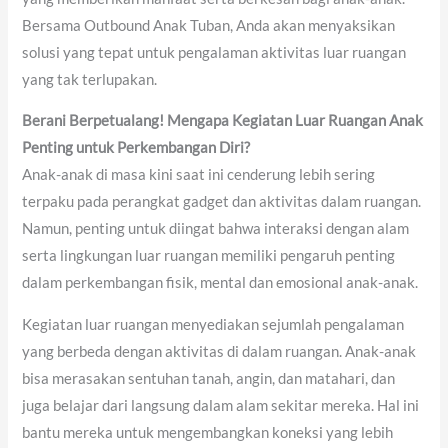
Bersama Outbound Anak Tuban, Anda akan menyaksikan
solusi yang tepat untuk pengalaman aktivitas luar ruangan
yang tak terlupakan.
Berani Berpetualang! Mengapa Kegiatan Luar Ruangan Anak
Penting untuk Perkembangan Diri?
Anak-anak di masa kini saat ini cenderung lebih sering
terpaku pada perangkat gadget dan aktivitas dalam ruangan.
Namun, penting untuk diingat bahwa interaksi dengan alam
serta lingkungan luar ruangan memiliki pengaruh penting
dalam perkembangan fisik, mental dan emosional anak-anak.
Kegiatan luar ruangan menyediakan sejumlah pengalaman
yang berbeda dengan aktivitas di dalam ruangan. Anak-anak
bisa merasakan sentuhan tanah, angin, dan matahari, dan
juga belajar dari langsung dalam alam sekitar mereka. Hal ini
bantu mereka untuk mengembangkan koneksi yang lebih