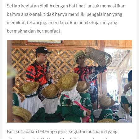
Setiap kegiatan dipilih dengan hati-hati untuk memastikan
bahwa anak-anak tidak hanya memiliki pengalaman yang
memikat, tetapi juga mendapatkan pembelajaran yang
bermakna dan bermanfaat.
Berikut adalah beberapa jenis kegiatan outbound yang