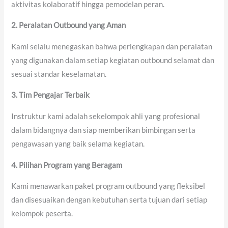
aktivitas kolaboratif hingga pemodelan peran.
2. Peralatan Outbound yang Aman
Kami selalu menegaskan bahwa perlengkapan dan peralatan
yang digunakan dalam setiap kegiatan outbound selamat dan
sesuai standar keselamatan.
3. Tim Pengajar Terbaik
Instruktur kami adalah sekelompok ahli yang profesional
dalam bidangnya dan siap memberikan bimbingan serta
pengawasan yang baik selama kegiatan.
4. Pilihan Program yang Beragam
Kami menawarkan paket program outbound yang fleksibel
dan disesuaikan dengan kebutuhan serta tujuan dari setiap
kelompok peserta.