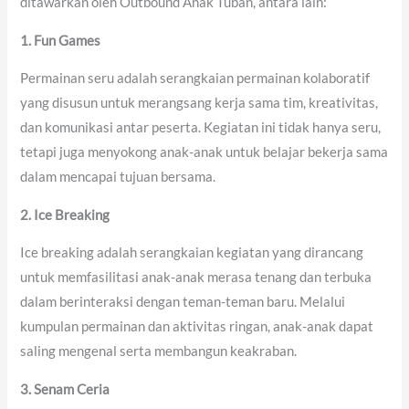
ditawarkan oleh Outbound Anak Tuban, antara lain:
1. Fun Games
Permainan seru adalah serangkaian permainan kolaboratif
yang disusun untuk merangsang kerja sama tim, kreativitas,
dan komunikasi antar peserta. Kegiatan ini tidak hanya seru,
tetapi juga menyokong anak-anak untuk belajar bekerja sama
dalam mencapai tujuan bersama.
2. Ice Breaking
Ice breaking adalah serangkaian kegiatan yang dirancang
untuk memfasilitasi anak-anak merasa tenang dan terbuka
dalam berinteraksi dengan teman-teman baru. Melalui
kumpulan permainan dan aktivitas ringan, anak-anak dapat
saling mengenal serta membangun keakraban.
3. Senam Ceria