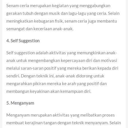
Senam ceria merupakan kegiatan yang menggabungkan
gerakan tubuh dengan musik dan lagu-lagu yang ceria. Selain
meningkatkan kebugaran fisik, senam ceria juga membantu
semangat dan keceriaan anak-anak.
4. Self Suggestion
Self suggestion adalah aktivitas yang memungkinkan anak-
anak untuk mengembangkan kepercayaan diri dan motivasi
melalui saran-saran positif yang mereka berikan kepada diri
sendiri. Dengan teknik ini, anak-anak didorong untuk
mengarahkan pikiran mereka ke arah yang positif dan
membangun keyakinan akan kemampuan diri.
5. Menganyam
Menganyam merupakan aktivitas yang melibatkan proses
membuat kerajinan tangan dengan teknik menyanyam. Selain