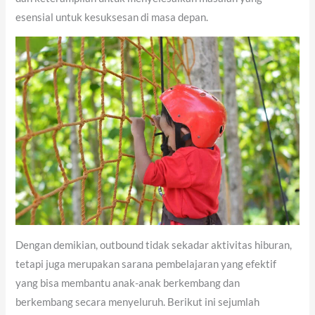
esensial untuk kesuksesan di masa depan.
Dengan demikian, outbound tidak sekadar aktivitas hiburan,
tetapi juga merupakan sarana pembelajaran yang efektif
yang bisa membantu anak-anak berkembang dan
berkembang secara menyeluruh. Berikut ini sejumlah