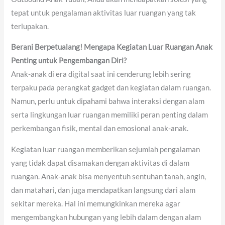
tepat untuk pengalaman aktivitas luar ruangan yang tak
terlupakan.
Berani Berpetualang! Mengapa Kegiatan Luar Ruangan Anak
Penting untuk Pengembangan Diri?
Anak-anak di era digital saat ini cenderung lebih sering
terpaku pada perangkat gadget dan kegiatan dalam ruangan.
Namun, perlu untuk dipahami bahwa interaksi dengan alam
serta lingkungan luar ruangan memiliki peran penting dalam
perkembangan fisik, mental dan emosional anak-anak.
Kegiatan luar ruangan memberikan sejumlah pengalaman
yang tidak dapat disamakan dengan aktivitas di dalam
ruangan. Anak-anak bisa menyentuh sentuhan tanah, angin,
dan matahari, dan juga mendapatkan langsung dari alam
sekitar mereka. Hal ini memungkinkan mereka agar
mengembangkan hubungan yang lebih dalam dengan alam