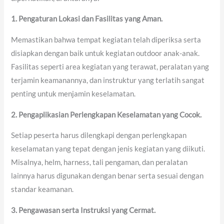
1. Pengaturan Lokasi dan Fasilitas yang Aman.
Memastikan bahwa tempat kegiatan telah diperiksa serta
disiapkan dengan baik untuk kegiatan outdoor anak-anak.
Fasilitas seperti area kegiatan yang terawat, peralatan yang
terjamin keamanannya, dan instruktur yang terlatih sangat
penting untuk menjamin keselamatan.
2. Pengaplikasian Perlengkapan Keselamatan yang Cocok.
Setiap peserta harus dilengkapi dengan perlengkapan
keselamatan yang tepat dengan jenis kegiatan yang diikuti.
Misalnya, helm, harness, tali pengaman, dan peralatan
lainnya harus digunakan dengan benar serta sesuai dengan
standar keamanan.
3. Pengawasan serta Instruksi yang Cermat.