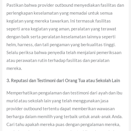
Pastikan bahwa provider outbound menyediakan fasilitas dan
perlengkapan keselamatan yang memadai untuk semua
kegiatan yang mereka tawarkan. Ini termasuk fasilitas
seperti area kegiatan yang aman, peralatan yang terawat
dengan baik serta peralatan keselamatan lainnya seperti
helm, harness, dan tali pengaman yang berkualitas tinggi.
Selalu periksa bahwa penyedia telah menjalani pemeriksaan
atau perawatan rutin terhadap fasilitas dan peralatan
mereka.
3. Reputasi dan Testimoni dari Orang Tua atau Sekolah Lain
Memperhatikan pengalaman dan testimoni dari ayah dan ibu
murid atau sekolah lain yang telah menggunakan jasa
provider outbound tertentu dapat memberikan wawasan
berharga dalam memilih yang terbaik untuk anak-anak Anda.
Cari tahu apakah mereka puas dengan pengalaman mereka,