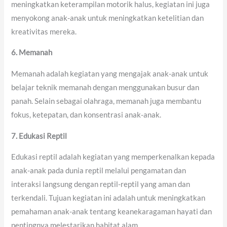
meningkatkan keterampilan motorik halus, kegiatan ini juga
menyokong anak-anak untuk meningkatkan ketelitian dan
kreativitas mereka.
6. Memanah
Memanah adalah kegiatan yang mengajak anak-anak untuk
belajar teknik memanah dengan menggunakan busur dan
panah. Selain sebagai olahraga, memanah juga membantu
fokus, ketepatan, dan konsentrasi anak-anak.
7. Edukasi Reptil
Edukasi reptil adalah kegiatan yang memperkenalkan kepada
anak-anak pada dunia reptil melalui pengamatan dan
interaksi langsung dengan reptil-reptil yang aman dan
terkendali. Tujuan kegiatan ini adalah untuk meningkatkan
pemahaman anak-anak tentang keanekaragaman hayati dan
pentingnya melestarikan habitat alam.