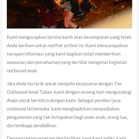
Kami mengucapkan terima kasih atas kesempatan yang telah
Anda berikan untuk melihat artikel ini. Kami menyampaikan
harapan informasi yang kami bagikan telah memberikan
wawasan dan pemahaman yang bernilai mengenai kegiatan
outbound anak.
Jika Anda tertarik untuk menjalin kerjasama dengan Tim
Outbound Anak Tuban, kami dengan senang hati mengundang
Anda untuk bermitra dengan kami. Sebagai pemberi jasa
outbound terkemuka, kami menghadirkan menyediakan
pengalaman yang tak terlupakan bagi anak-anak, orang tua,
dan lembaga pendidikan.
Dengan ragam program dan fasilitas yang kami miliki, kami