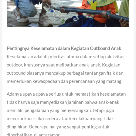
Pentingnya Keselamatan dalam Kegiatan Outbound Anak
Keselamatan adalah prioritas utama dalam setiap aktivitas
outdoor, khususnya saat melibatkan anak-anak. Kegiatan
outbound biasanya mencakup berbagai tantangan fisik dan
memerlukan kewaspadaan dan perencanaan yang matang.
Adanya upaya upaya serius untuk memastikan keselamatan
tidak hanya saja menyediakan jaminan bahwa anak-anak
memiliki pengalaman yang menyenangkan, tetapi juga
menurunkan risiko cedera atau kecelakaan yang tidak
diinginkan. Beberapa hal yang sangat penting untuk
diperhatikan, di antaranya: