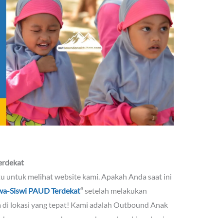
erdekat
 untuk melihat website kami. Apakah Anda saat ini
wa-Siswi PAUD Terdekat
“
setelah melakukan
a di lokasi yang tepat! Kami adalah Outbound Anak