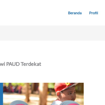
Beranda
Profil
swi PAUD Terdekat