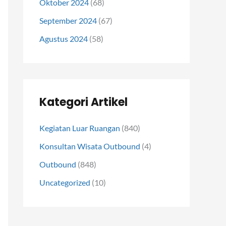
Oktober 2024
(68)
September 2024
(67)
Agustus 2024
(58)
Kategori Artikel
Kegiatan Luar Ruangan
(840)
Konsultan Wisata Outbound
(4)
Outbound
(848)
Uncategorized
(10)