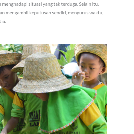
menghadapi situasi yang tak terduga. Selain itu,
gan mengambil keputusan sendiri, mengurus waktu,
ia.