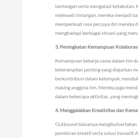
tantangan serta mengatasi ketakutan. 
melewati rintangan, mereka menjadi b
memperkuat rasa percaya diri mereka
menghadapi berbagai situasi yang men
3. Peningkatan Kemampuan Kolaboras
Kemampuan bekerja sama dalam tim d
keterampilan penting yang diajarkan m
berkontribusi dalam kelompok, menduku
masing anggota tim. Mereka juga men
dalam beberapa aktivitas, yang menin
4. Menggalakkan Kreativitas dan Kema
Outbound biasanya mengikutsertakan
pemikiran kreatif serta solusi inovati