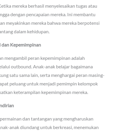
Ketika mereka berhasil menyelesaikan tugas atau
angga dengan pencapaian mereka. Ini membantu
 dan meyakinkan mereka bahwa mereka berpotensi
antang dalam kehidupan.
i dan Kepemimpinan
an mengambil peran kepemimpinan adalah
elalui outbound. Anak-anak belajar bagaimana
ng satu sama lain, serta menghargai peran masing-
dapat peluang untuk menjadi pemimpin kelompok
gkatkan keterampilan kepemimpinan mereka.
ndirian
 permainan dan tantangan yang mengharuskan
f. Anak-anak diundang untuk berkreasi, menemukan