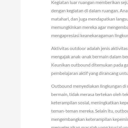
Kegiatan luar ruangan memberikan sej
dengan kegiatan di dalam ruangan. Ana
matahari, dan juga mendapatkan langsun
memungkinkan mereka agar mengembang
mengapresiasi keanekaragaman lingkung
Aktivitas outdoor adalah jenis aktivit
mengajak anak-anak bermain dalam ber
Keunikan outbound ditemukan pada gab
pembelajaran aktif yang dirancang un
Outbound menyediakan lingkungan di 
bermain, tidak merasa tertekan oleh 
keterampilan sosial, meningkatkan kep
teman-teman mereka. Selain itu, outb
mengembangkan keterampilan kepemimp
menyelesaikan masalah yang krusial un