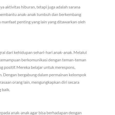
 aktivitas hiburan, tetapi juga adalah sarana
t membantu anak-anak tumbuh dan berkembang
h manfaat penting yang lain yang ditawarkan oleh
ral dari kehidupan sehari-hari anak-anak. Melalui
 kemampuan berkomunikasi dengan teman-teman
ng positif. Mereka belajar untuk merespons,
 tim. Dengan bergabung dalam permainan kelompok
asaan orang lain, mengungkapkan diri secara
 baik.
pada anak-anak agar bisa berhadapan dengan