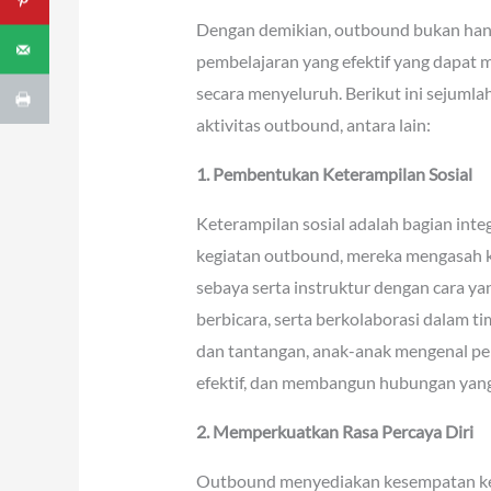
Dengan demikian, outbound bukan hanya
pembelajaran yang efektif yang dapa
secara menyeluruh. Berikut ini sejumla
aktivitas outbound, antara lain:
1. Pembentukan Keterampilan Sosial
Keterampilan sosial adalah bagian integ
kegiatan outbound, mereka mengasah
sebaya serta instruktur dengan cara ya
berbicara, serta berkolaborasi dalam
dan tantangan, anak-anak mengenal per
efektif, dan membangun hubungan yang
2. Memperkuatkan Rasa Percaya Diri
Outbound menyediakan kesempatan ke