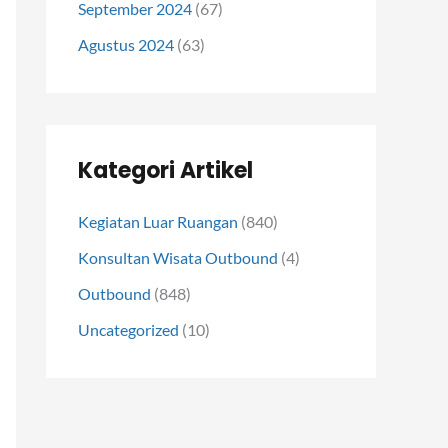
September 2024
(67)
Agustus 2024
(63)
Kategori Artikel
Kegiatan Luar Ruangan
(840)
Konsultan Wisata Outbound
(4)
Outbound
(848)
Uncategorized
(10)