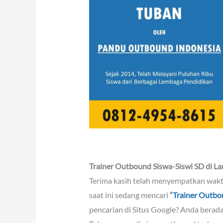
Trainer Outbound Siswa-Siswi SD di 
Terima kasih telah menyempatkan wak
saat ini sedang mencari
“
Trainer Outbo
pencarian di Situs Google? Anda berad