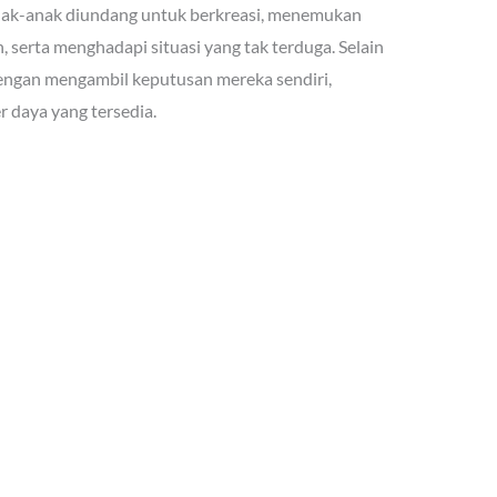
 Anak-anak diundang untuk berkreasi, menemukan
 serta menghadapi situasi yang tak terduga. Selain
 dengan mengambil keputusan mereka sendiri,
 daya yang tersedia.