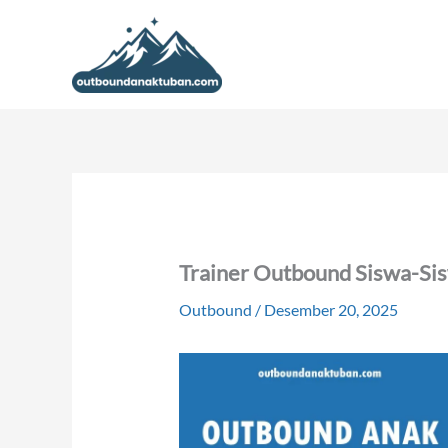
Lewati
ke
konten
Trainer Outbound Siswa-Si
Outbound
/
Desember 20, 2025