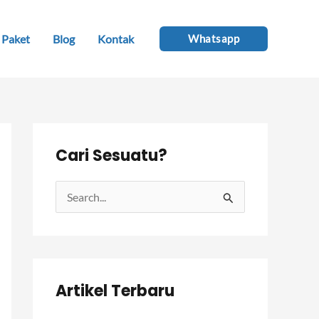
Paket
Blog
Kontak
Whatsapp
Cari Sesuatu?
C
a
r
i
Artikel Terbaru
u
n