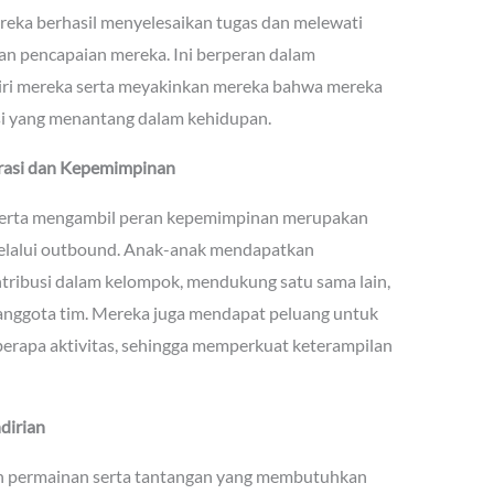
reka berhasil menyelesaikan tugas dan melewati
an pencapaian mereka. Ini berperan dalam
ri mereka serta meyakinkan mereka bahwa mereka
si yang menantang dalam kehidupan.
asi dan Kepemimpinan
serta mengambil peran kepemimpinan merupakan
 melalui outbound. Anak-anak mendapatkan
ribusi dalam kelompok, mendukung satu sama lain,
anggota tim. Mereka juga mendapat peluang untuk
rapa aktivitas, sehingga memperkuat keterampilan
dirian
an permainan serta tantangan yang membutuhkan