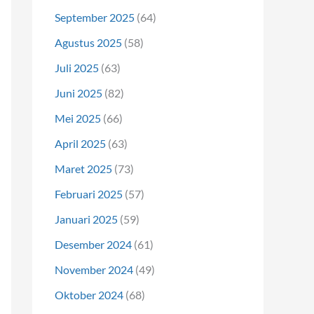
September 2025
(64)
Agustus 2025
(58)
Juli 2025
(63)
Juni 2025
(82)
Mei 2025
(66)
April 2025
(63)
Maret 2025
(73)
Februari 2025
(57)
Januari 2025
(59)
Desember 2024
(61)
November 2024
(49)
Oktober 2024
(68)