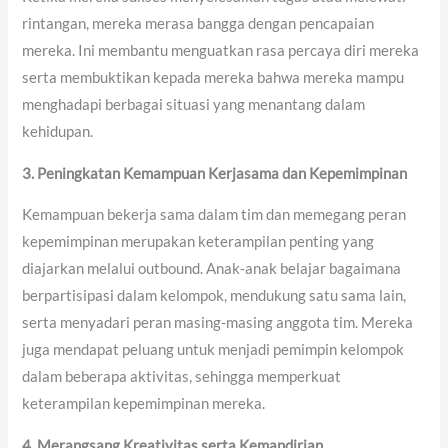
rintangan, mereka merasa bangga dengan pencapaian
mereka. Ini membantu menguatkan rasa percaya diri mereka
serta membuktikan kepada mereka bahwa mereka mampu
menghadapi berbagai situasi yang menantang dalam
kehidupan.
3. Peningkatan Kemampuan Kerjasama dan Kepemimpinan
Kemampuan bekerja sama dalam tim dan memegang peran
kepemimpinan merupakan keterampilan penting yang
diajarkan melalui outbound. Anak-anak belajar bagaimana
berpartisipasi dalam kelompok, mendukung satu sama lain,
serta menyadari peran masing-masing anggota tim. Mereka
juga mendapat peluang untuk menjadi pemimpin kelompok
dalam beberapa aktivitas, sehingga memperkuat
keterampilan kepemimpinan mereka.
4. Merangsang Kreativitas serta Kemandirian