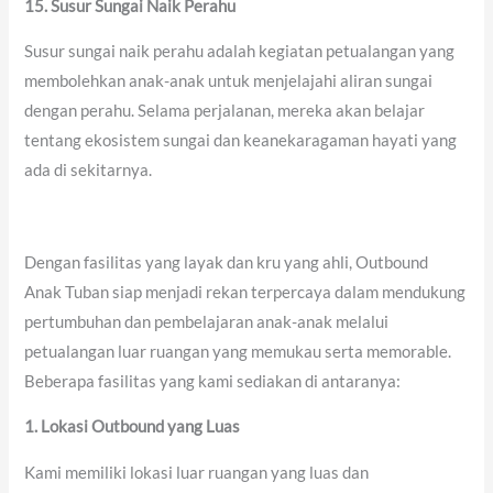
15. Susur Sungai Naik Perahu
Susur sungai naik perahu adalah kegiatan petualangan yang
membolehkan anak-anak untuk menjelajahi aliran sungai
dengan perahu. Selama perjalanan, mereka akan belajar
tentang ekosistem sungai dan keanekaragaman hayati yang
ada di sekitarnya.
Dengan fasilitas yang layak dan kru yang ahli, Outbound
Anak Tuban siap menjadi rekan terpercaya dalam mendukung
pertumbuhan dan pembelajaran anak-anak melalui
petualangan luar ruangan yang memukau serta memorable.
Beberapa fasilitas yang kami sediakan di antaranya:
1. Lokasi Outbound yang Luas
Kami memiliki lokasi luar ruangan yang luas dan