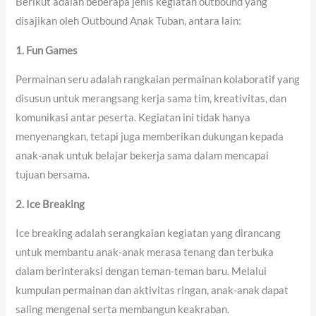
Berikut adalah beberapa jenis kegiatan outbound yang
disajikan oleh Outbound Anak Tuban, antara lain:
1. Fun Games
Permainan seru adalah rangkaian permainan kolaboratif yang
disusun untuk merangsang kerja sama tim, kreativitas, dan
komunikasi antar peserta. Kegiatan ini tidak hanya
menyenangkan, tetapi juga memberikan dukungan kepada
anak-anak untuk belajar bekerja sama dalam mencapai
tujuan bersama.
2. Ice Breaking
Ice breaking adalah serangkaian kegiatan yang dirancang
untuk membantu anak-anak merasa tenang dan terbuka
dalam berinteraksi dengan teman-teman baru. Melalui
kumpulan permainan dan aktivitas ringan, anak-anak dapat
saling mengenal serta membangun keakraban.