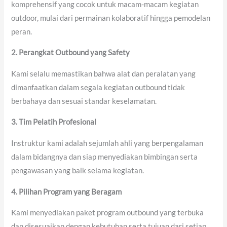
komprehensif yang cocok untuk macam-macam kegiatan
outdoor, mulai dari permainan kolaboratif hingga pemodelan
peran.
2. Perangkat Outbound yang Safety
Kami selalu memastikan bahwa alat dan peralatan yang
dimanfaatkan dalam segala kegiatan outbound tidak
berbahaya dan sesuai standar keselamatan.
3. Tim Pelatih Profesional
Instruktur kami adalah sejumlah ahli yang berpengalaman
dalam bidangnya dan siap menyediakan bimbingan serta
pengawasan yang baik selama kegiatan.
4. Pilihan Program yang Beragam
Kami menyediakan paket program outbound yang terbuka
dan disesuaikan dengan kebutuhan serta tujuan dari setiap