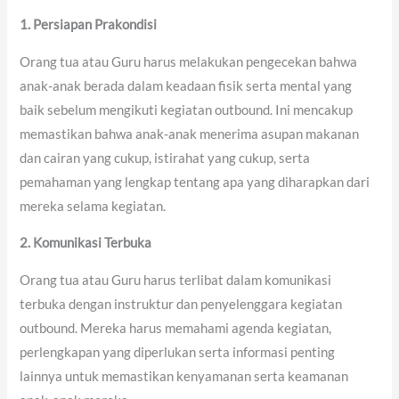
1. Persiapan Prakondisi
Orang tua atau Guru harus melakukan pengecekan bahwa
anak-anak berada dalam keadaan fisik serta mental yang
baik sebelum mengikuti kegiatan outbound. Ini mencakup
memastikan bahwa anak-anak menerima asupan makanan
dan cairan yang cukup, istirahat yang cukup, serta
pemahaman yang lengkap tentang apa yang diharapkan dari
mereka selama kegiatan.
2. Komunikasi Terbuka
Orang tua atau Guru harus terlibat dalam komunikasi
terbuka dengan instruktur dan penyelenggara kegiatan
outbound. Mereka harus memahami agenda kegiatan,
perlengkapan yang diperlukan serta informasi penting
lainnya untuk memastikan kenyamanan serta keamanan