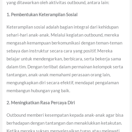
yang ditawarkan oleh aktivitas outbound, antara lain:
1. Pembentukan Keterampilan Sosial
Keterampilan sosial adalah bagian integral dari kehidupan
sehari-hari anak-anak. Melalui kegiatan outbound, mereka
mengasah kemampuan berkomunikasi dengan teman-teman
sebaya dan instruktur secara cara yang positif. Mereka
belajar untuk mendengarkan, berbicara, serta bekerja sama
dalam tim. Dengan terlibat dalam permainan kelompok serta
tantangan, anak-anak memahami perasaan orang lain,
mengungkapkan diri secara efektif, mendapat pengalaman
membangun hubungan yang baik.
2. Meningkatkan Rasa Percaya Diri
Outbound memberi kesempatan kepada anak-anak agar bisa
berhadapan dengan tantangan dan menaklukkan ketakutan.
Ketika mereka sukses menyelesaikan tugas atau melewati