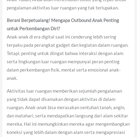
pengalaman aktivitas luar ruangan yang tak terlupakan.
Berani Berpetualang! Mengapa Outbound Anak Penting
untuk Perkembangan Diri?
Anak-anak di era digital saat ini cenderung lebih sering
terpaku pada perangkat gadget dan kegiatan dalam ruangan.
Tetapi, penting untuk diingat bahwa interaksi dengan alam
serta lingkungan luar ruangan mempunyai peran penting
dalam perkembangan fisik, mental serta emosional anak-
anak.
Aktivitas luar ruangan memberikan sejumlah pengalaman
yang tidak dapat disamakan dengan aktivitas di dalam
ruangan. Anak-anak bisa merasakan sentuhan tanah, angin,
dan matahari, serta mendapatkan langsung dari alam sekitar
mereka. Hal ini memungkinkan mereka agar mengembangkan
koneksi yang lebih dalam dengan alam serta mengapresiasi