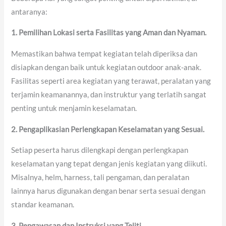
antaranya:
1. Pemilihan Lokasi serta Fasilitas yang Aman dan Nyaman.
Memastikan bahwa tempat kegiatan telah diperiksa dan
disiapkan dengan baik untuk kegiatan outdoor anak-anak.
Fasilitas seperti area kegiatan yang terawat, peralatan yang
terjamin keamanannya, dan instruktur yang terlatih sangat
penting untuk menjamin keselamatan.
2. Pengaplikasian Perlengkapan Keselamatan yang Sesuai.
Setiap peserta harus dilengkapi dengan perlengkapan
keselamatan yang tepat dengan jenis kegiatan yang diikuti.
Misalnya, helm, harness, tali pengaman, dan peralatan
lainnya harus digunakan dengan benar serta sesuai dengan
standar keamanan.
3. Pengawasan dan Instruksi yang Teliti.