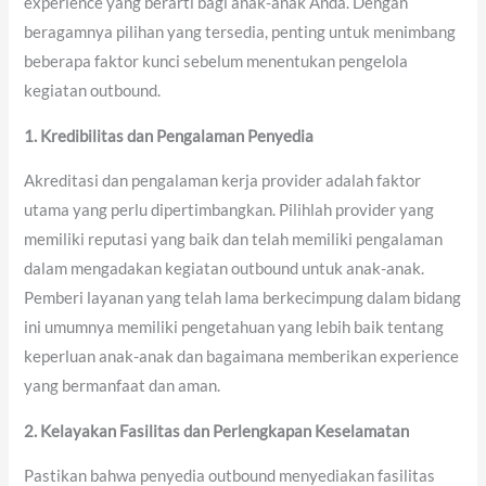
experience yang berarti bagi anak-anak Anda. Dengan
beragamnya pilihan yang tersedia, penting untuk menimbang
beberapa faktor kunci sebelum menentukan pengelola
kegiatan outbound.
1. Kredibilitas dan Pengalaman Penyedia
Akreditasi dan pengalaman kerja provider adalah faktor
utama yang perlu dipertimbangkan. Pilihlah provider yang
memiliki reputasi yang baik dan telah memiliki pengalaman
dalam mengadakan kegiatan outbound untuk anak-anak.
Pemberi layanan yang telah lama berkecimpung dalam bidang
ini umumnya memiliki pengetahuan yang lebih baik tentang
keperluan anak-anak dan bagaimana memberikan experience
yang bermanfaat dan aman.
2. Kelayakan Fasilitas dan Perlengkapan Keselamatan
Pastikan bahwa penyedia outbound menyediakan fasilitas