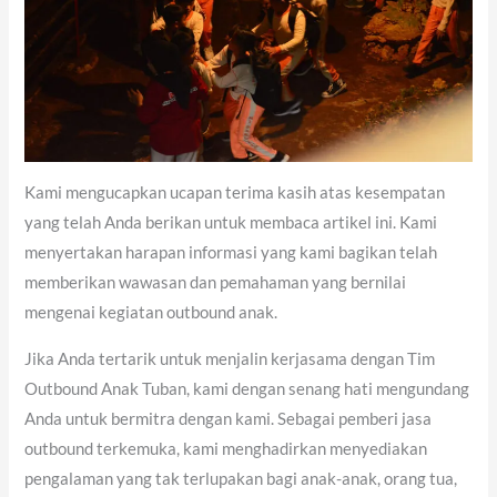
Kami mengucapkan ucapan terima kasih atas kesempatan
yang telah Anda berikan untuk membaca artikel ini. Kami
menyertakan harapan informasi yang kami bagikan telah
memberikan wawasan dan pemahaman yang bernilai
mengenai kegiatan outbound anak.
Jika Anda tertarik untuk menjalin kerjasama dengan Tim
Outbound Anak Tuban, kami dengan senang hati mengundang
Anda untuk bermitra dengan kami. Sebagai pemberi jasa
outbound terkemuka, kami menghadirkan menyediakan
pengalaman yang tak terlupakan bagi anak-anak, orang tua,