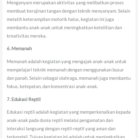
Menganyam merupakan aktivitas yang melibatkan proses
membuat kerajinan tangan dengan teknik menyanyam. Selain
melatih keterampilan motorik halus, kegiatan ini juga
membantu anak-anak untuk meningkatkan ketelitian dan
kreativitas mereka.
6. Memanah
Memanah adalah kegiatan yang mengajak anak-anak untuk
mempelajari teknik memanah dengan menggunakan busur
dan panah. Selain sebagai olahraga, memanah juga membantu
fokus, ketepatan, dan konsentrasi anak-anak.
7. Edukasi Reptil
Edukasi reptil adalah kegiatan yang memperkenalkan kepada
anak-anak pada dunia reptil melalui pengamatan dan
interaksi langsung dengan reptil-reptil yang aman dan
terkendali. Tujuan kegiatan ini adalah untuk meningkatkan