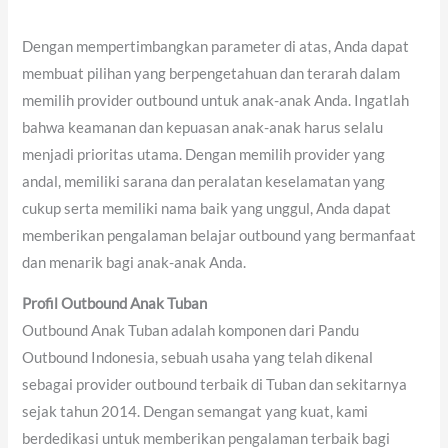
Dengan mempertimbangkan parameter di atas, Anda dapat
membuat pilihan yang berpengetahuan dan terarah dalam
memilih provider outbound untuk anak-anak Anda. Ingatlah
bahwa keamanan dan kepuasan anak-anak harus selalu
menjadi prioritas utama. Dengan memilih provider yang
andal, memiliki sarana dan peralatan keselamatan yang
cukup serta memiliki nama baik yang unggul, Anda dapat
memberikan pengalaman belajar outbound yang bermanfaat
dan menarik bagi anak-anak Anda.
Profil Outbound Anak Tuban
Outbound Anak Tuban adalah komponen dari Pandu
Outbound Indonesia, sebuah usaha yang telah dikenal
sebagai provider outbound terbaik di Tuban dan sekitarnya
sejak tahun 2014. Dengan semangat yang kuat, kami
berdedikasi untuk memberikan pengalaman terbaik bagi