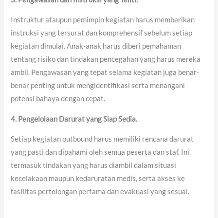
Instruktur ataupun pemimpin kegiatan harus memberikan
instruksi yang tersurat dan komprehensif sebelum setiap
kegiatan dimulai. Anak-anak harus diberi pemahaman
tentang risiko dan tindakan pencegahan yang harus mereka
ambil. Pengawasan yang tepat selama kegiatan juga benar-
benar penting untuk mengidentifikasi serta menangani
potensi bahaya dengan cepat.
4. Pengelolaan Darurat yang Siap Sedia.
Setiap kegiatan outbound harus memiliki rencana darurat
yang pasti dan dipahami oleh semua peserta dan staf. Ini
termasuk tindakan yang harus diambil dalam situasi
kecelakaan maupun kedaruratan medis, serta akses ke
fasilitas pertolongan pertama dan evakuasi yang sesuai.