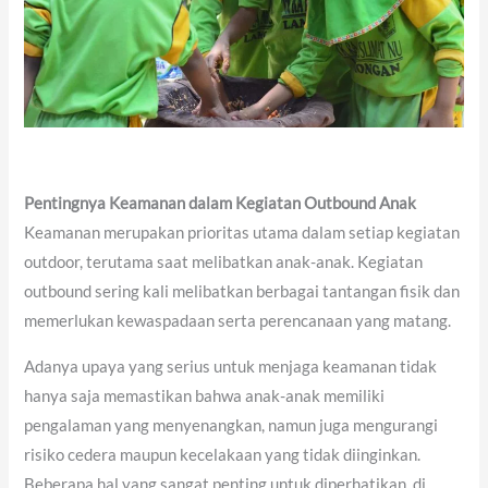
Pentingnya Keamanan dalam Kegiatan Outbound Anak
Keamanan merupakan prioritas utama dalam setiap kegiatan
outdoor, terutama saat melibatkan anak-anak. Kegiatan
outbound sering kali melibatkan berbagai tantangan fisik dan
memerlukan kewaspadaan serta perencanaan yang matang.
Adanya upaya yang serius untuk menjaga keamanan tidak
hanya saja memastikan bahwa anak-anak memiliki
pengalaman yang menyenangkan, namun juga mengurangi
risiko cedera maupun kecelakaan yang tidak diinginkan.
Beberapa hal yang sangat penting untuk diperhatikan, di