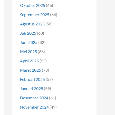
Oktober 2025
(66)
September 2025
(64)
Agustus 2025
(58)
Juli 2025
(63)
Juni 2025
(82)
Mei 2025
(66)
April 2025
(63)
Maret 2025
(73)
Februari 2025
(57)
Januari 2025
(59)
Desember 2024
(61)
November 2024
(49)