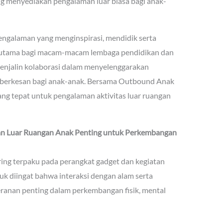
g menyediakan pengalaman luar biasa bagi anak-
galaman yang menginspirasi, mendidik serta
n utama bagi macam-macam lembaga pendidikan dan
enjalin kolaborasi dalam menyelenggarakan
 berkesan bagi anak-anak. Bersama Outbound Anak
ng tepat untuk pengalaman aktivitas luar ruangan
an Luar Ruangan Anak Penting untuk Perkembangan
ering terpaku pada perangkat gadget dan kegiatan
uk diingat bahwa interaksi dengan alam serta
ranan penting dalam perkembangan fisik, mental