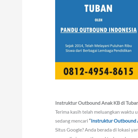
Instruktur Outbound Anak KB di Tuba
Terima kasih telah meluangkan waktu u
sedang mencari
“
Instruktur Outbound 
Situs Google? Anda berada di lokasi y