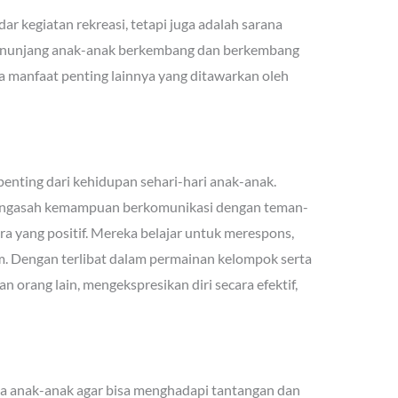
r kegiatan rekreasi, tetapi juga adalah sarana
 menunjang anak-anak berkembang dan berkembang
a manfaat penting lainnya yang ditawarkan oleh
enting dari kehidupan sehari-hari anak-anak.
mengasah kemampuan berkomunikasi dengan teman-
a yang positif. Mereka belajar untuk merespons,
im. Dengan terlibat dalam permainan kelompok serta
 orang lain, mengekspresikan diri secara efektif,
anak-anak agar bisa menghadapi tantangan dan