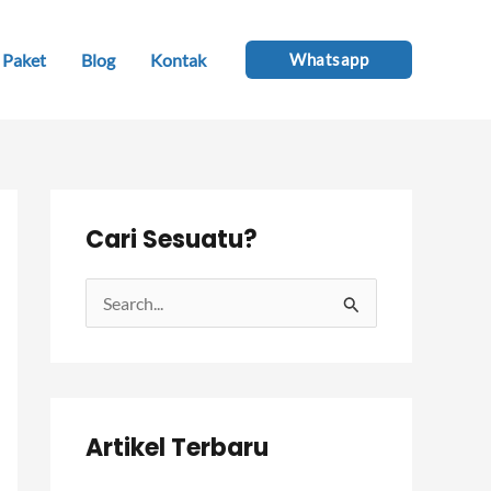
Paket
Blog
Kontak
Whatsapp
Cari Sesuatu?
C
a
r
i
Artikel Terbaru
u
n