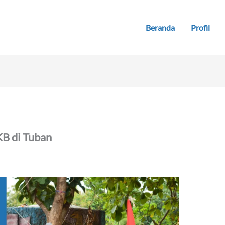
Beranda
Profil
B di Tuban