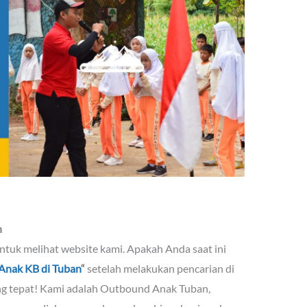
n
ntuk melihat website kami. Apakah Anda saat ini
Anak KB di Tuban
“
setelah melakukan pencarian di
ang tepat! Kami adalah Outbound Anak Tuban,