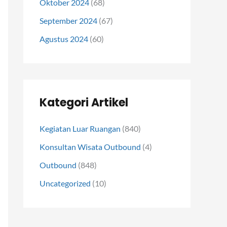
Oktober 2024
(68)
September 2024
(67)
Agustus 2024
(60)
Kategori Artikel
Kegiatan Luar Ruangan
(840)
Konsultan Wisata Outbound
(4)
Outbound
(848)
Uncategorized
(10)