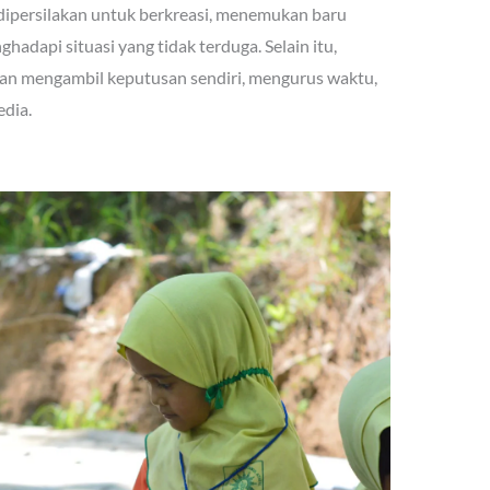
k dipersilakan untuk berkreasi, menemukan baru
adapi situasi yang tidak terduga. Selain itu,
gan mengambil keputusan sendiri, mengurus waktu,
edia.