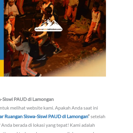
a-Siswi PAUD di Lamongan
ntuk melihat website kami. Apakah Anda saat ini
ar Ruangan Siswa-Siswi PAUD di Lamongan
“
setelah
Anda berada di lokasi yang tepat! Kami adalah