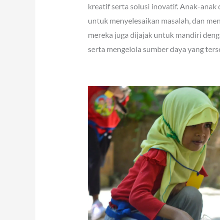
kreatif serta solusi inovatif. Anak-ana
untuk menyelesaikan masalah, dan mengh
mereka juga dijajak untuk mandiri den
serta mengelola sumber daya yang ters