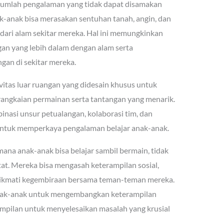
ejumlah pengalaman yang tidak dapat disamakan
k-anak bisa merasakan sentuhan tanah, angin, dan
dari alam sekitar mereka. Hal ini memungkinkan
 yang lebih dalam dengan alam serta
an di sekitar mereka.
vitas luar ruangan yang didesain khusus untuk
angkaian permainan serta tantangan yang menarik.
nasi unsur petualangan, kolaborasi tim, dan
 untuk memperkaya pengalaman belajar anak-anak.
na anak-anak bisa belajar sambil bermain, tidak
at. Mereka bisa mengasah keterampilan sosial,
 nikmati kegembiraan bersama teman-teman mereka.
anak-anak untuk mengembangkan keterampilan
ampilan untuk menyelesaikan masalah yang krusial