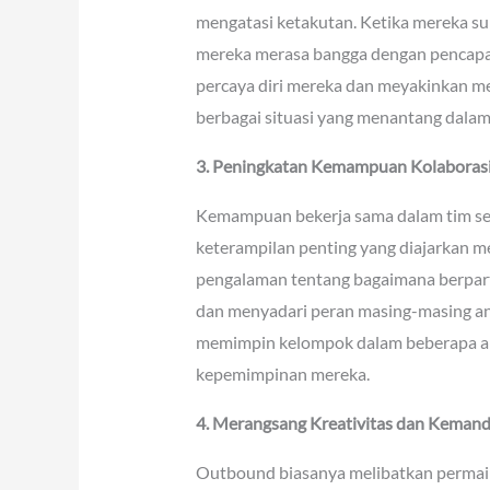
mengatasi ketakutan. Ketika mereka su
mereka merasa bangga dengan pencapa
percaya diri mereka dan meyakinkan 
berbagai situasi yang menantang dalam
3. Peningkatan Kemampuan Kolaboras
Kemampuan bekerja sama dalam tim s
keterampilan penting yang diajarkan 
pengalaman tentang bagaimana berpart
dan menyadari peran masing-masing an
memimpin kelompok dalam beberapa ak
kepemimpinan mereka.
4. Merangsang Kreativitas dan Kemand
Outbound biasanya melibatkan permai