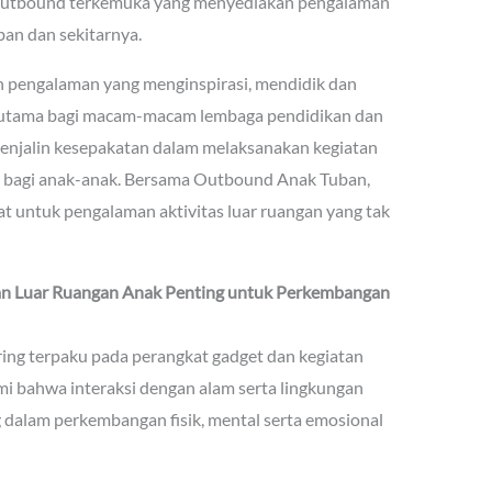
 outbound terkemuka yang menyediakan pengalaman
ban dan sekitarnya.
pengalaman yang menginspirasi, mendidik dan
n utama bagi macam-macam lembaga pendidikan dan
enjalin kesepakatan dalam melaksanakan kegiatan
n bagi anak-anak. Bersama Outbound Anak Tuban,
 untuk pengalaman aktivitas luar ruangan yang tak
an Luar Ruangan Anak Penting untuk Perkembangan
ering terpaku pada perangkat gadget dan kegiatan
ami bahwa interaksi dengan alam serta lingkungan
dalam perkembangan fisik, mental serta emosional