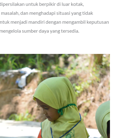
dipersilakan untuk berpikir di luar kotak,
asalah, dan menghadapi situasi yang tidak
k untuk menjadi mandiri dengan mengambil keputusan
 mengelola sumber daya yang tersedia.