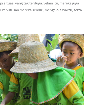
situasi yang tak terduga. Selain itu, mereka juga
 keputusan mereka sendiri, mengelola waktu, serta