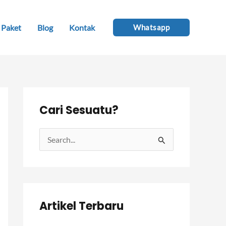
Paket
Blog
Kontak
Whatsapp
Cari Sesuatu?
C
a
r
i
Artikel Terbaru
u
n