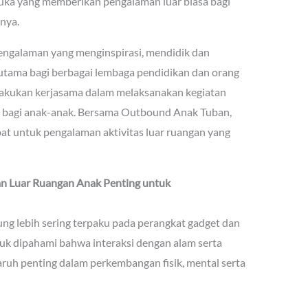
uka yang memberikan pengalaman luar biasa bagi
nya.
ngalaman yang menginspirasi, mendidik dan
 utama bagi berbagai lembaga pendidikan dan orang
akukan kerjasama dalam melaksanakan kegiatan
n bagi anak-anak. Bersama Outbound Anak Tuban,
at untuk pengalaman aktivitas luar ruangan yang
an Luar Ruangan Anak Penting untuk
rung lebih sering terpaku pada perangkat gadget dan
tuk dipahami bahwa interaksi dengan alam serta
aruh penting dalam perkembangan fisik, mental serta