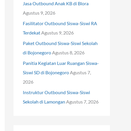
Jasa Outbound Anak KB di Blora
t
Agustus 9, 2026
u
Fasilitator Outbound Siswa-Siswi RA
k
Terdekat
Agustus 9, 2026
:
Paket Outbound Siswa-Siswi Sekolah
di Bojonegoro
Agustus 8, 2026
Panitia Kegiatan Luar Ruangan Siswa-
Siswi SD di Bojonegoro
Agustus 7,
2026
Instruktur Outbound Siswa-Siswi
Sekolah di Lamongan
Agustus 7, 2026