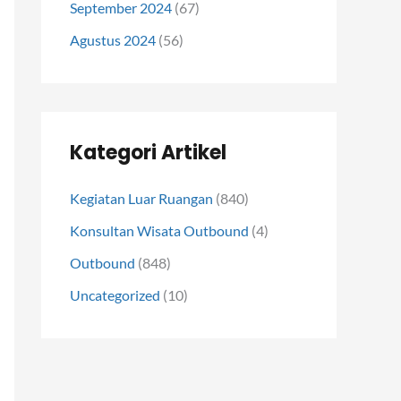
September 2024
(67)
Agustus 2024
(56)
Kategori Artikel
Kegiatan Luar Ruangan
(840)
Konsultan Wisata Outbound
(4)
Outbound
(848)
Uncategorized
(10)