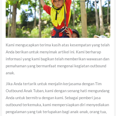
Kami mengucapkan terima kasih atas kesempatan yang telah
Anda berikan untuk menyimak artikel ini. Kami berharap
informasi yang kami bagikan telah memberikan wawasan dan
pemahaman yang bermanfaat mengenai kegiatan outbound
anak.
Jika Anda tertarik untuk menjalin kerjasama dengan Tim
Outbound Anak Tuban, kami dengan senang hati mengundang
Anda untuk bermitra dengan kami. Sebagai pemberi jasa
outbound terkemuka, kami mempersiapkan diri menyediakan
pengalaman yang tak terlupakan bagi anak-anak, orang tua,