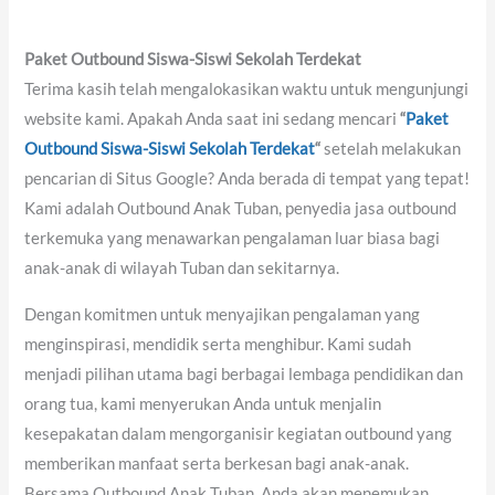
Paket Outbound Siswa-Siswi Sekolah Terdekat
Terima kasih telah mengalokasikan waktu untuk mengunjungi
website kami. Apakah Anda saat ini sedang mencari
“
Paket
Outbound Siswa-Siswi Sekolah Terdekat
“
setelah melakukan
pencarian di Situs Google? Anda berada di tempat yang tepat!
Kami adalah Outbound Anak Tuban, penyedia jasa outbound
terkemuka yang menawarkan pengalaman luar biasa bagi
anak-anak di wilayah Tuban dan sekitarnya.
Dengan komitmen untuk menyajikan pengalaman yang
menginspirasi, mendidik serta menghibur. Kami sudah
menjadi pilihan utama bagi berbagai lembaga pendidikan dan
orang tua, kami menyerukan Anda untuk menjalin
kesepakatan dalam mengorganisir kegiatan outbound yang
memberikan manfaat serta berkesan bagi anak-anak.
Bersama Outbound Anak Tuban, Anda akan menemukan