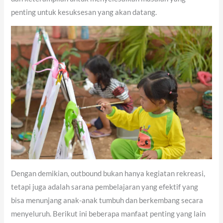
penting untuk kesuksesan yang akan datang.
Dengan demikian, outbound bukan hanya kegiatan rekreasi,
tetapi juga adalah sarana pembelajaran yang efektif yang
bisa menunjang anak-anak tumbuh dan berkembang secara
menyeluruh. Berikut ini beberapa manfaat penting yang lain