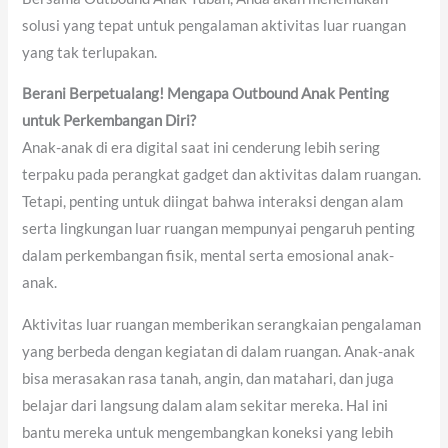
solusi yang tepat untuk pengalaman aktivitas luar ruangan
yang tak terlupakan.
Berani Berpetualang! Mengapa Outbound Anak Penting
untuk Perkembangan Diri?
Anak-anak di era digital saat ini cenderung lebih sering
terpaku pada perangkat gadget dan aktivitas dalam ruangan.
Tetapi, penting untuk diingat bahwa interaksi dengan alam
serta lingkungan luar ruangan mempunyai pengaruh penting
dalam perkembangan fisik, mental serta emosional anak-
anak.
Aktivitas luar ruangan memberikan serangkaian pengalaman
yang berbeda dengan kegiatan di dalam ruangan. Anak-anak
bisa merasakan rasa tanah, angin, dan matahari, dan juga
belajar dari langsung dalam alam sekitar mereka. Hal ini
bantu mereka untuk mengembangkan koneksi yang lebih