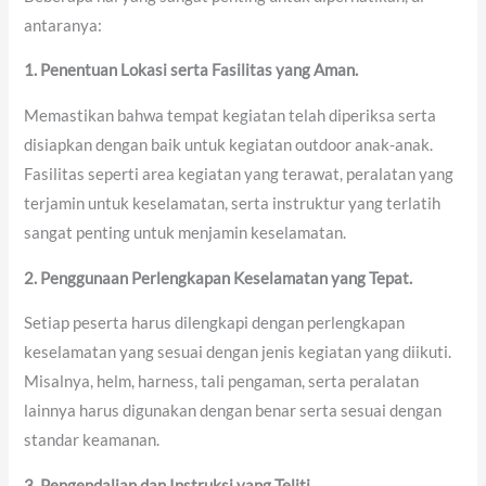
antaranya:
1. Penentuan Lokasi serta Fasilitas yang Aman.
Memastikan bahwa tempat kegiatan telah diperiksa serta
disiapkan dengan baik untuk kegiatan outdoor anak-anak.
Fasilitas seperti area kegiatan yang terawat, peralatan yang
terjamin untuk keselamatan, serta instruktur yang terlatih
sangat penting untuk menjamin keselamatan.
2. Penggunaan Perlengkapan Keselamatan yang Tepat.
Setiap peserta harus dilengkapi dengan perlengkapan
keselamatan yang sesuai dengan jenis kegiatan yang diikuti.
Misalnya, helm, harness, tali pengaman, serta peralatan
lainnya harus digunakan dengan benar serta sesuai dengan
standar keamanan.
3. Pengendalian dan Instruksi yang Teliti.