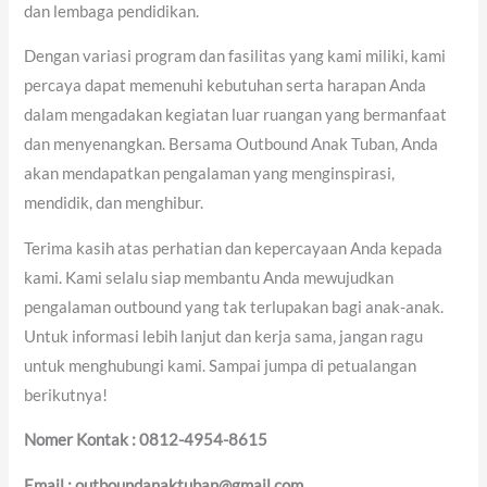
dan lembaga pendidikan.
Dengan variasi program dan fasilitas yang kami miliki, kami
percaya dapat memenuhi kebutuhan serta harapan Anda
dalam mengadakan kegiatan luar ruangan yang bermanfaat
dan menyenangkan. Bersama Outbound Anak Tuban, Anda
akan mendapatkan pengalaman yang menginspirasi,
mendidik, dan menghibur.
Terima kasih atas perhatian dan kepercayaan Anda kepada
kami. Kami selalu siap membantu Anda mewujudkan
pengalaman outbound yang tak terlupakan bagi anak-anak.
Untuk informasi lebih lanjut dan kerja sama, jangan ragu
untuk menghubungi kami. Sampai jumpa di petualangan
berikutnya!
Nomer Kontak : 0812-4954-8615
Email : outboundanaktuban@gmail.com