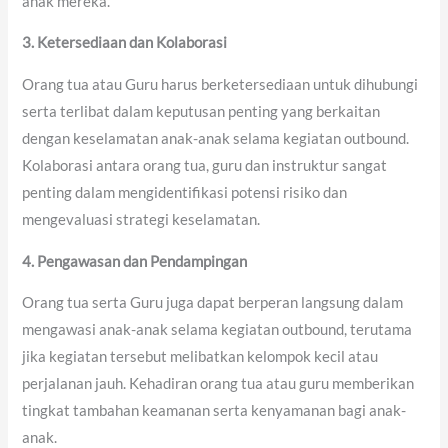
anak mereka.
3. Ketersediaan dan Kolaborasi
Orang tua atau Guru harus berketersediaan untuk dihubungi
serta terlibat dalam keputusan penting yang berkaitan
dengan keselamatan anak-anak selama kegiatan outbound.
Kolaborasi antara orang tua, guru dan instruktur sangat
penting dalam mengidentifikasi potensi risiko dan
mengevaluasi strategi keselamatan.
4. Pengawasan dan Pendampingan
Orang tua serta Guru juga dapat berperan langsung dalam
mengawasi anak-anak selama kegiatan outbound, terutama
jika kegiatan tersebut melibatkan kelompok kecil atau
perjalanan jauh. Kehadiran orang tua atau guru memberikan
tingkat tambahan keamanan serta kenyamanan bagi anak-
anak.