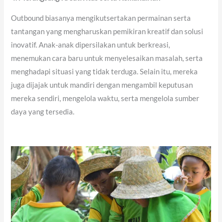
Outbound biasanya mengikutsertakan permainan serta
tantangan yang mengharuskan pemikiran kreatif dan solusi
inovatif. Anak-anak dipersilakan untuk berkreasi,
menemukan cara baru untuk menyelesaikan masalah, serta
menghadapi situasi yang tidak terduga. Selain itu, mereka
juga dijajak untuk mandiri dengan mengambil keputusan
mereka sendiri, mengelola waktu, serta mengelola sumber
daya yang tersedia.