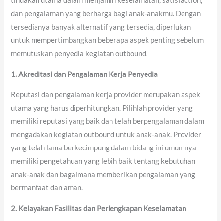
tindakan utama dalam menjamin keselamatan, satisfaction,
dan pengalaman yang berharga bagi anak-anakmu. Dengan
tersedianya banyak alternatif yang tersedia, diperlukan
untuk mempertimbangkan beberapa aspek penting sebelum
memutuskan penyedia kegiatan outbound.
1. Akreditasi dan Pengalaman Kerja Penyedia
Reputasi dan pengalaman kerja provider merupakan aspek
utama yang harus diperhitungkan. Pilihlah provider yang
memiliki reputasi yang baik dan telah berpengalaman dalam
mengadakan kegiatan outbound untuk anak-anak. Provider
yang telah lama berkecimpung dalam bidang ini umumnya
memiliki pengetahuan yang lebih baik tentang kebutuhan
anak-anak dan bagaimana memberikan pengalaman yang
bermanfaat dan aman.
2. Kelayakan Fasilitas dan Perlengkapan Keselamatan