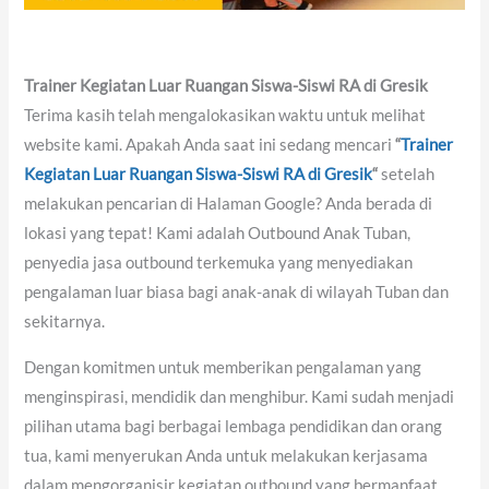
Trainer Kegiatan Luar Ruangan Siswa-Siswi RA di Gresik
Terima kasih telah mengalokasikan waktu untuk melihat
website kami. Apakah Anda saat ini sedang mencari
“
Trainer
Kegiatan Luar Ruangan Siswa-Siswi RA di Gresik
“
setelah
melakukan pencarian di Halaman Google? Anda berada di
lokasi yang tepat! Kami adalah Outbound Anak Tuban,
penyedia jasa outbound terkemuka yang menyediakan
pengalaman luar biasa bagi anak-anak di wilayah Tuban dan
sekitarnya.
Dengan komitmen untuk memberikan pengalaman yang
menginspirasi, mendidik dan menghibur. Kami sudah menjadi
pilihan utama bagi berbagai lembaga pendidikan dan orang
tua, kami menyerukan Anda untuk melakukan kerjasama
dalam mengorganisir kegiatan outbound yang bermanfaat