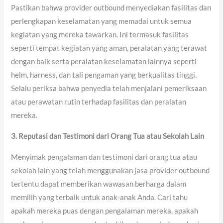
Pastikan bahwa provider outbound menyediakan fasilitas dan
perlengkapan keselamatan yang memadai untuk semua
kegiatan yang mereka tawarkan. Ini termasuk fasilitas
seperti tempat kegiatan yang aman, peralatan yang terawat
dengan baik serta peralatan keselamatan lainnya seperti
helm, harness, dan tali pengaman yang berkualitas tinggi.
Selalu periksa bahwa penyedia telah menjalani pemeriksaan
atau perawatan rutin terhadap fasilitas dan peralatan
mereka.
3. Reputasi dan Testimoni dari Orang Tua atau Sekolah Lain
Menyimak pengalaman dan testimoni dari orang tua atau
sekolah lain yang telah menggunakan jasa provider outbound
tertentu dapat memberikan wawasan berharga dalam
memilih yang terbaik untuk anak-anak Anda. Cari tahu
apakah mereka puas dengan pengalaman mereka, apakah