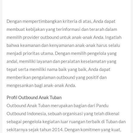
Dengan mempertimbangkan kriteria di atas, Anda dapat
membuat kebijakan yang terinformasi dan terarah dalam
memilih provider outbound untuk anak-anak Anda. Ingatlah
bahwa keamanan dan kenyamanan anak-anak harus selalu
menjadi prioritas utama. Dengan memilih pengelola yang
andal, memiliki layanan dan peralatan keselamatan yang
tepat serta memiliki nama baik yang baik, Anda dapat
memberikan pengalaman outbound yang positif dan
mengesankan bagi anak-anak Anda.
Profil Outbound Anak Tuban
Outbound Anak Tuban merupakan bagian dari Pandu
Outbound Indonesia, sebuah organisasi yang telah dikenal
sebagai pengelola kegiatan luar ruangan terbaik di Tuban dan
sekitarnya sejak tahun 2014. Dengan komitmen yang kuat,