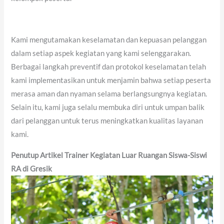
Kami mengutamakan keselamatan dan kepuasan pelanggan
dalam setiap aspek kegiatan yang kami selenggarakan.
Berbagai langkah preventif dan protokol keselamatan telah
kami implementasikan untuk menjamin bahwa setiap peserta
merasa aman dan nyaman selama berlangsungnya kegiatan.
Selain itu, kami juga selalu membuka diri untuk umpan balik
dari pelanggan untuk terus meningkatkan kualitas layanan
kami.
Penutup Artikel Trainer Kegiatan Luar Ruangan Siswa-Siswi
RA di Gresik