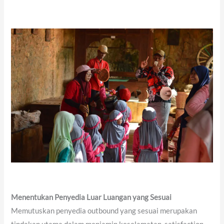
Menentukan Penyedia Luar Luangan yang Sesuai
Memutuskan penyedia outbound yang sesuai merupakan