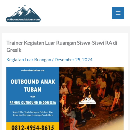
Lewati
ke
konten
Trainer Kegiatan Luar Ruangan Siswa-Siswi RA di
Gresik
Kegiatan Luar Ruangan
/
Desember 29, 2024