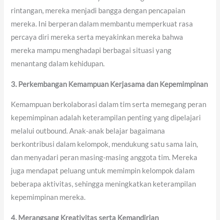
rintangan, mereka menjadi bangga dengan pencapaian
mereka. Ini berperan dalam membantu memperkuat rasa
percaya diri mereka serta meyakinkan mereka bahwa
mereka mampu menghadapi berbagai situasi yang
menantang dalam kehidupan.
3. Perkembangan Kemampuan Kerjasama dan Kepemimpinan
Kemampuan berkolaborasi dalam tim serta memegang peran
kepemimpinan adalah keterampilan penting yang dipelajari
melalui outbound. Anak-anak belajar bagaimana
berkontribusi dalam kelompok, mendukung satu sama lain,
dan menyadari peran masing-masing anggota tim. Mereka
juga mendapat peluang untuk memimpin kelompok dalam
beberapa aktivitas, sehingga meningkatkan keterampilan
kepemimpinan mereka.
4. Merangsang Kreativitas serta Kemandirian