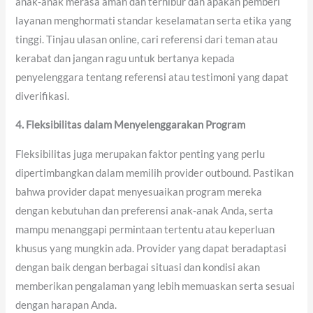
anak-anak merasa aman dan terhibur dan apakah pemberi
layanan menghormati standar keselamatan serta etika yang
tinggi. Tinjau ulasan online, cari referensi dari teman atau
kerabat dan jangan ragu untuk bertanya kepada
penyelenggara tentang referensi atau testimoni yang dapat
diverifikasi.
4. Fleksibilitas dalam Menyelenggarakan Program
Fleksibilitas juga merupakan faktor penting yang perlu
dipertimbangkan dalam memilih provider outbound. Pastikan
bahwa provider dapat menyesuaikan program mereka
dengan kebutuhan dan preferensi anak-anak Anda, serta
mampu menanggapi permintaan tertentu atau keperluan
khusus yang mungkin ada. Provider yang dapat beradaptasi
dengan baik dengan berbagai situasi dan kondisi akan
memberikan pengalaman yang lebih memuaskan serta sesuai
dengan harapan Anda.