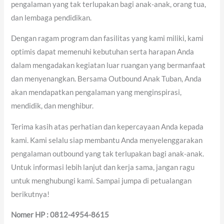
pengalaman yang tak terlupakan bagi anak-anak, orang tua,
dan lembaga pendidikan.
Dengan ragam program dan fasilitas yang kami miliki, kami
optimis dapat memenuhi kebutuhan serta harapan Anda
dalam mengadakan kegiatan luar ruangan yang bermanfaat
dan menyenangkan. Bersama Outbound Anak Tuban, Anda
akan mendapatkan pengalaman yang menginspirasi,
mendidik, dan menghibur.
Terima kasih atas perhatian dan kepercayaan Anda kepada
kami. Kami selalu siap membantu Anda menyelenggarakan
pengalaman outbound yang tak terlupakan bagi anak-anak.
Untuk informasi lebih lanjut dan kerja sama, jangan ragu
untuk menghubungi kami. Sampai jumpa di petualangan
berikutnya!
Nomer HP : 0812-4954-8615