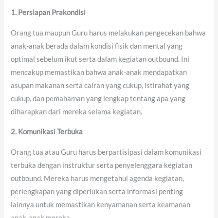
1. Persiapan Prakondisi
Orang tua maupun Guru harus melakukan pengecekan bahwa
anak-anak berada dalam kondisi fisik dan mental yang
optimal sebelum ikut serta dalam kegiatan outbound. Ini
mencakup memastikan bahwa anak-anak mendapatkan
asupan makanan serta cairan yang cukup, istirahat yang
cukup, dan pemahaman yang lengkap tentang apa yang
diharapkan dari mereka selama kegiatan.
2. Komunikasi Terbuka
Orang tua atau Guru harus berpartisipasi dalam komunikasi
terbuka dengan instruktur serta penyelenggara kegiatan
outbound. Mereka harus mengetahui agenda kegiatan,
perlengkapan yang diperlukan serta informasi penting
lainnya untuk memastikan kenyamanan serta keamanan
anak-anak mereka.