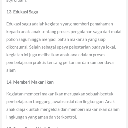
styrofoam.
13. Edukasi Sagu
Edukasi sagu adalah kegiatan yang memberi pemahaman
kepada anak-anak tentang proses pengolahan sagu dari mulai
pohon sagu hingga menjadi bahan makanan yang siap
dikonsumsi. Selain sebagai upaya pelestarian budaya lokal,
kegiatan ini juga melibatkan anak-anak dalam proses
pembelajaran praktis tentang pertanian dan sumber daya
alam.
14. Memberi Makan Ikan
Kegiatan memberi makan ikan merupakan sebuah bentuk
pembelajaran tanggung jawab sosial dan lingkungan. Anak-
anak diajak untuk mengelola dan memberi makan ikan dalam
lingkungan yang aman dan terkontrol.