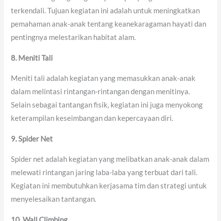
terkendali. Tujuan kegiatan ini adalah untuk meningkatkan
pemahaman anak-anak tentang keanekaragaman hayati dan
pentingnya melestarikan habitat alam.
8. Meniti Tali
Meniti tali adalah kegiatan yang memasukkan anak-anak
dalam melintasi rintangan-rintangan dengan menitinya.
Selain sebagai tantangan fisik, kegiatan ini juga menyokong
keterampilan keseimbangan dan kepercayaan diri.
9. Spider Net
Spider net adalah kegiatan yang melibatkan anak-anak dalam
melewati rintangan jaring laba-laba yang terbuat dari tali.
Kegiatan ini membutuhkan kerjasama tim dan strategi untuk
menyelesaikan tantangan.
10. Wall Climbing