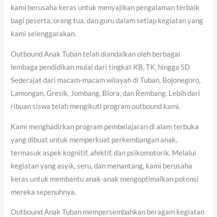
kami berusaha keras untuk menyajikan pengalaman terbaik
bagi peserta, orang tua, dan guru dalam setiap kegiatan yang
kami selenggarakan.
Outbound Anak Tuban telah diandalkan oleh berbagai
lembaga pendidikan mulai dari tingkat KB, TK, hingga SD
Sederajat dari macam-macam wilayah di Tuban, Bojonegoro,
Lamongan, Gresik, Jombang, Blora, dan Rembang. Lebih dari
ribuan siswa telah mengikuti program outbound kami.
Kami menghadirkan program pembelajaran di alam terbuka
yang dibuat untuk memperkuat perkembangan anak,
termasuk aspek kognitif, afektif, dan psikomotorik. Melalui
kegiatan yang asyik, seru, dan menantang, kami berusaha
keras untuk membantu anak-anak mengoptimalkan potensi
mereka sepenuhnya.
Outbound Anak Tuban mempersembahkan beragam kegiatan